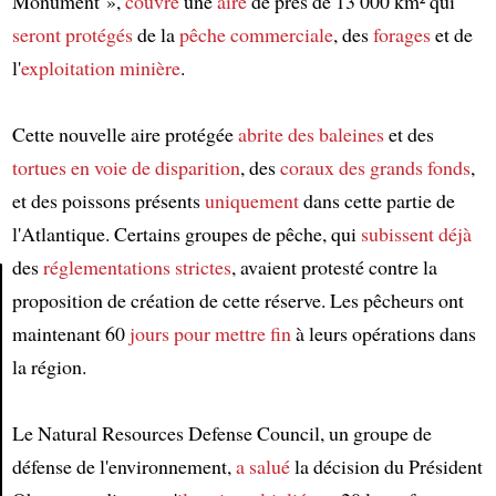
Monument »,
couvre
une
aire
de près de 13 000 km² qui
seront protégés
de la
pêche commerciale
, des
forages
et de
l'
exploitation minière
.
Cette nouvelle aire protégée
abrite
des baleines
et des
tortues
en voie de disparition
, des
coraux des grands fonds
,
et des poissons présents
uniquement
dans cette partie de
l'Atlantique. Certains groupes de pêche, qui
subissent
déjà
des
réglementations strictes
, avaient protesté contre la
proposition de création de cette réserve. Les pêcheurs ont
Article
maintenant 60
jours
pour mettre fin
à leurs opérations dans
la région.
Le Natural Resources Defense Council, un groupe de
défense de l'environnement,
a salué
la décision du Président