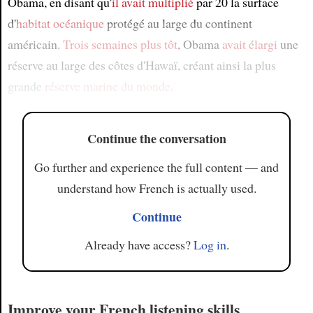
Obama, en disant qu'
il avait multiplié
par 20 la surface
d'
habitat océanique
protégé au large du continent
américain.
Trois semaines plus tôt
, Obama
avait élargi
une
réserve au large des côtes d'Hawaï, créant ainsi la plus
grande
réserve marine
du monde
.
Continue the conversation
Go further and experience the full content — and
understand how French is actually used.
Continue
Already have access?
Log in
.
Improve your French listening skills