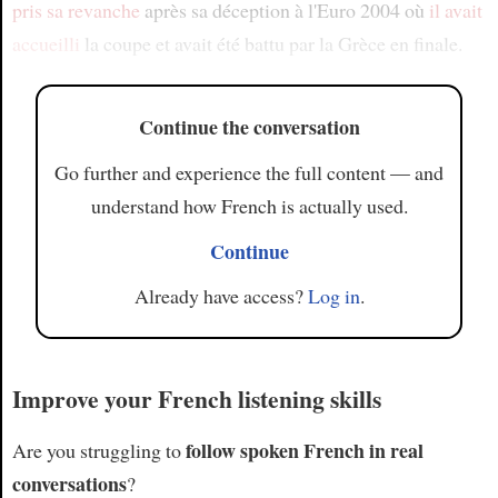
pris sa revanche
après sa déception à l'Euro 2004 où
il avait
accueilli
la coupe et avait été battu par la Grèce en finale.
Continue the conversation
Go further and experience the full content — and
understand how French is actually used.
Continue
Already have access?
Log in
.
Improve your French listening skills
follow spoken French in real
Are you struggling to
conversations
?