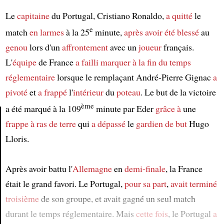
Le
capitaine
du Portugal, Cristiano Ronaldo,
a quitté
le
e
match
en larmes
à la 25
minute,
après avoir été blessé
au
genou
lors d'un
affrontement
avec un
joueur
français.
L'
équipe
de France
a failli marquer
à la fin du temps
réglementaire
lorsque le remplaçant André-Pierre Gignac
a
pivoté
et
a frappé
l'
intérieur
du
poteau
. Le but de la victoire
ème
a été marqué à la 109
minute par Eder
grâce à
une
frappe à ras de terre
qui
a dépassé
le
gardien de but
Hugo
Article
Lloris.
Après avoir battu l'
Allemagne
en
demi-finale
, la France
était le grand favori. Le Portugal,
pour sa part
,
avait terminé
troisième
de son groupe, et avait gagné un seul match
durant le temps réglementaire. Mais
cette fois
, le Portugal
a