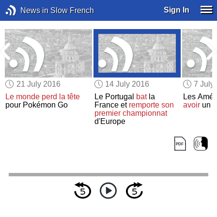
Sign In
News in Slow French
21 July 2016
14 July 2016
7 July
Le monde
perd la tête
Le Portugal
bat
la
Les Amér
pour Pokémon Go
France et
remporte
son
avoir
un
c
premier championnat
d'Europe