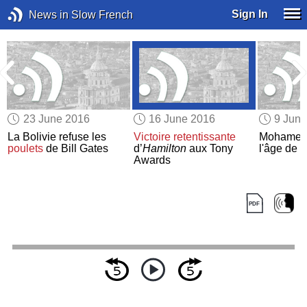
Sign In
News in Slow French
23 June 2016
16 June 2016
9 Jun
La Bolivie refuse les
Victoire retentissante
Mohamed
poulets
de Bill Gates
d’
Hamilton
aux Tony
l'âge de 
Awards