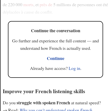
de 220 000
morts
, et
près de
5 millions de personnes ont été
déplacées à cause du conflit.
Continue the conversation
Go further and experience the full content — and
understand how French is actually used.
Continue
Already have access?
Log in
.
Improve your French listening skills
struggle with spoken French
Do you
at natural speed?
→ Read:
Why you can't understand spoken French