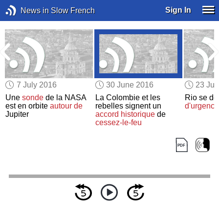
Sign In
News in Slow French
7 July 2016
30 June 2016
23 Ju
Une
sonde
de la NASA
La Colombie et les
Rio se dé
est en orbite
autour de
rebelles signent un
d'urgence
Jupiter
accord historique
de
cessez-le-feu