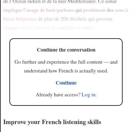
de l’Océan indien et de la mer Méditerranée. Ce sonar
implique
l’usage de haut-parleurs
qui
produisent
des
sons à
basse fréquence
de plus de 200 décibels qui peuvent
voyager
sous l’eau
sur des milliers de miles
.
Continue the conversation
Go further and experience the full content — and
understand how French is actually used.
Continue
Already have access?
Log in
.
Improve your French listening skills