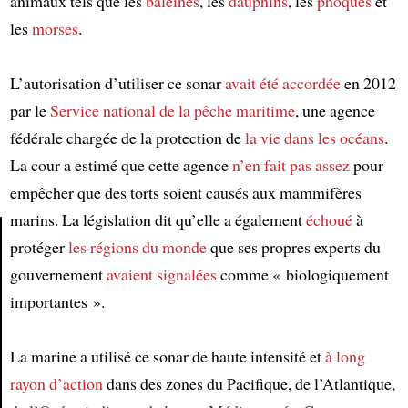
animaux tels que les
baleines
, les
dauphins
, les
phoques
et
les
morses
.
L’autorisation d’utiliser ce sonar
avait été accordée
en 2012
par le
Service national de la pêche maritime
, une agence
fédérale chargée de la protection de
la vie dans les océans
.
La cour a estimé que cette agence
n’en fait pas assez
pour
empêcher que des torts soient causés aux mammifères
marins. La législation dit qu’elle a également
échoué
à
protéger
les régions du monde
que ses propres experts du
Article
gouvernement
avaient signalées
comme « biologiquement
importantes ».
La marine a utilisé ce sonar de haute intensité et
à long
rayon d’action
dans des zones du Pacifique, de l’Atlantique,