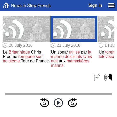
Sign In
News in Slow French
28 July 2016
21 July 2016
14 Jul
Le
Britannique
Chris
Un sonar
utilisé
par
la
Un
torero
Froome
remporte
son
marine des Etats-Unis
télévision
troisième
Tour de France
nuit
aux
mammifères
marins