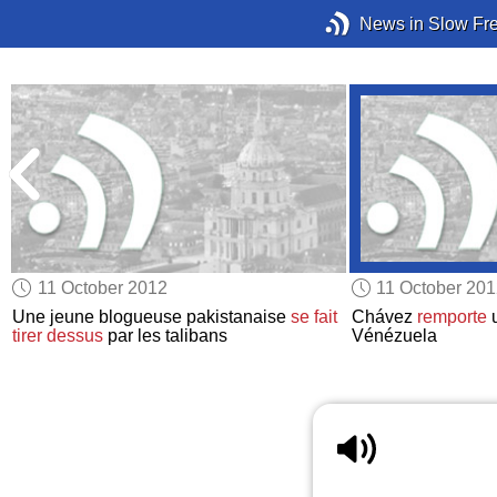
News in Slow Fr
11 October 2012
11 October 20
Une jeune blogueuse pakistanaise
se fait
Chávez
remporte
tirer dessus
par les talibans
Vénézuela