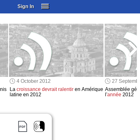
Sign In
SIGN IN
SUBSCRIBE
EDUCATIONAL LICENSES
GIFT CARDS
OTHER LANGUAGES
ABOUT US
ALEXA
4 October 2012
27 Septemb
ADJUST COLORS
nis
La
croissance
devrait ralentir
en Amérique
Assemblée géné
latine en 2012
l'
année
2012