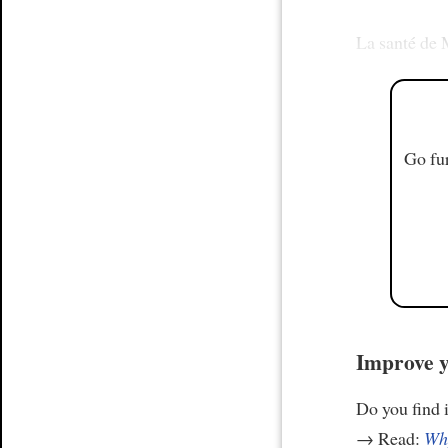
La santé de 
Go fur
Improve y
Do you find i
→ Read:
Why