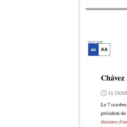
TEXT SIZE
aa
AA
Chávez
11 Octo
Le 7 octobre
président du
dizaines d'a