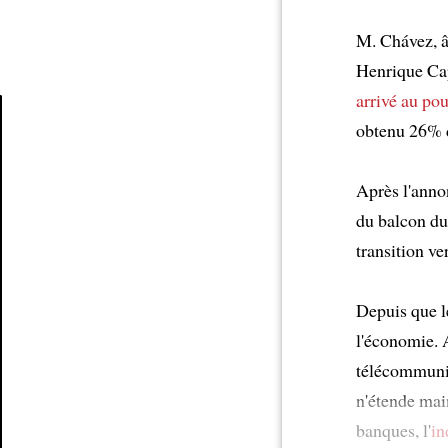
M. Chávez, â
Henrique Cap
arrivé au po
obtenu 26% d
Article
Après l'annon
du balcon du 
transition v
Depuis que le
l'économie. A
télécommunica
n'étende mai
banques, l'
in