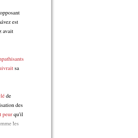
 opposant
ávez est
 avait
pathisants
ivrait
sa
clé
de
isation des
t peur
qu'il
comme les