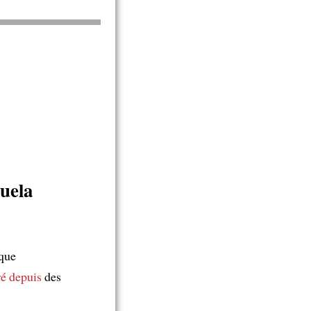
uela
 que
ré
depuis
des