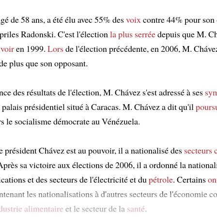
gé de 58 ans, a été élu avec 55% des
voix
contre 44% pour son
riles Radonski. C'est l'élection
la plus serrée
depuis que M. Ch
uvoir
en 1999.
Lors
de l'élection précédente, en 2006, M. Chávez
e plus que son opposant.
ce des résultats de l'élection, M. Chávez s'est adressé à ses
sym
palais présidentiel situé à Caracas. M. Chávez a dit qu'il
poursu
ers le socialisme démocrate au Vénézuela.
 président Chávez est au pouvoir, il a nationalisé des
secteurs 
près sa victoire aux élections de 2006, il a ordonné la national
tions et des secteurs de l'électricité et du
pétrole
. Certains
on
ntenant les nationalisations à d'autres secteurs de l'économie 
dustrie alimentaire
et le secteur de la
santé
.