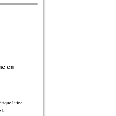
ne en
rique latine
 la