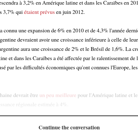
escendra à 3,2% en Amérique latine et dans les Caraïbes en 201
es 3,7% qui
étaient prévus
en juin 2012.
 a connu une expansion de 6% en 2010 et de 4,3% l'année derni
rgentine devraient avoir une croissance inférieure à celle de leu
rgentine aura une croissance de 2% et le Brésil de 1,6%. La cr
ne et dans les Caraïbes a été affectée par le ralentissement de l
sé par les difficultés économiques qu'ont connues l'Europe, les
haine devrait être
un peu meilleure
pour l'Amérique latine et l
issance régionale estimée à 4%.
Continue the conversation