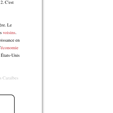
2. C'est
ère. Le
rs
voisins
.
oissance en
'
économie
 États-Unis
es Caraïbes