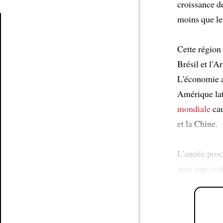
croissance d
moins que l
Article
Cette région
Brésil et l'A
L'économie a
Amérique lati
mondiale
cau
et la Chine.
L'année proc
avec une cro