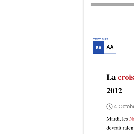
TEXT SIZE
aa
AA
La
croi
2012
4 Octob
Mardi, les
Na
devrait rale