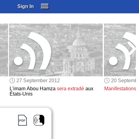
Sign In
SIGN IN
SUBSCRIBE
EDUCATIONAL LICENSES
GIFT CARDS
OTHER LANGUAGES
ABOUT US
ALEXA
27 September 2012
20 Septemb
ADJUST COLORS
L'imam Abou Hamza
sera extradé
aux
Manifestations
a
États-Unis