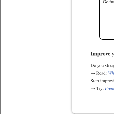
Go fur
Improve y
stru
Do you
→ Read:
Why
Start improv
→ Try:
Frenc