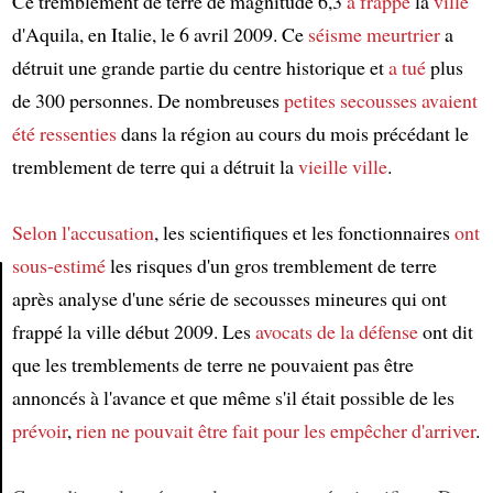
Ce tremblement de terre de magnitude 6,3
a frappé
la
ville
d'Aquila, en Italie, le 6 avril 2009. Ce
séisme meurtrier
a
détruit une grande partie du centre historique et
a tué
plus
de 300 personnes. De nombreuses
petites secousses
avaient
été ressenties
dans la région au cours du mois précédant le
tremblement de terre qui a détruit la
vieille ville
.
Selon l'accusation
, les scientifiques et les fonctionnaires
ont
sous-estimé
les risques d'un gros tremblement de terre
après analyse d'une série de secousses mineures qui ont
Article
frappé la ville début 2009. Les
avocats de la défense
ont dit
que les tremblements de terre ne pouvaient pas être
annoncés à l'avance et que même s'il était possible de les
prévoir
,
rien ne pouvait être fait pour les empêcher d'arriver
.