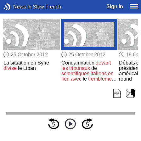
Sign In
News in Slow French
25 October 2012
25 October 2012
18 Oct
La situation en Syrie
Condamnation
devant
Débats d
divise
le Liban
les tribunaux
de
présidenti
scientifiques italiens
en
américain
lien avec
le
tremblement
round
de terre
de 2009