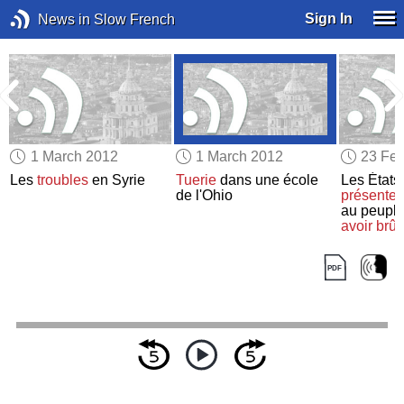
Sign In
News in Slow French
1 March 2012
1 March 2012
23 Feb
Les
troubles
en Syrie
Tuerie
dans une école
Les États
de l'Ohio
présenten
au peupl
avoir brûl