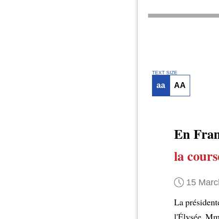
TEXT SIZE
aa
AA
En Fran
la cours
15 Marc
La présidente
l'Élysée. M