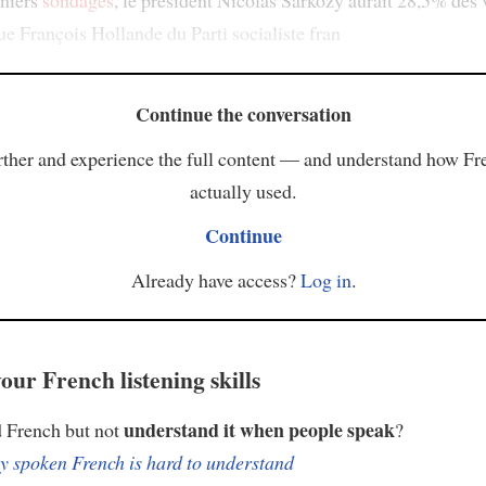
rniers
sondages
, le président Nicolas Sarkozy aurait 28,5% des 
ue François Hollande du Parti socialiste fran
Continue the conversation
ther and experience the full content — and understand how Fr
actually used.
Continue
Already have access?
Log in
.
our French listening skills
understand it when people speak
 French but not
?
 spoken French is hard to understand