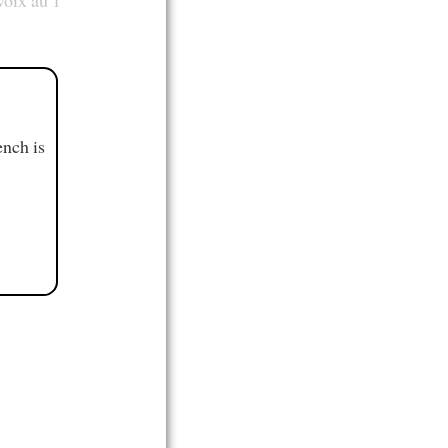
voix au 1
ench is