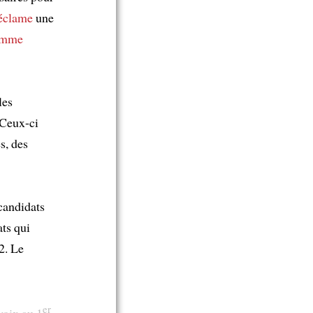
éclame
une
amme
les
 Ceux-ci
s, des
 candidats
ats qui
2. Le
er