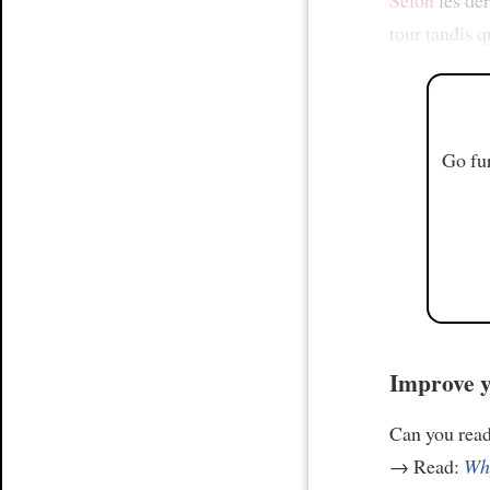
Selon
les de
tour tandis q
Go fur
Improve y
Can you read
→ Read:
Why