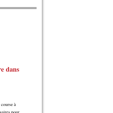
re dans
a course à
saires pour