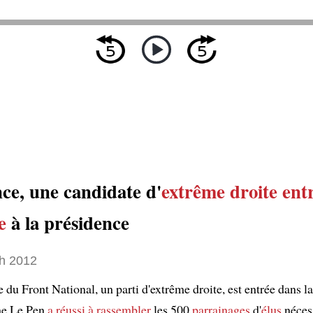
ce, une candidate d'
extrême droite
ent
e
à la présidence
h 2012
 du Front National, un parti d'extrême droite, est entrée dans l
me Le Pen
a réussi à rassembler
les 500
parrainages
d'
élus
néces