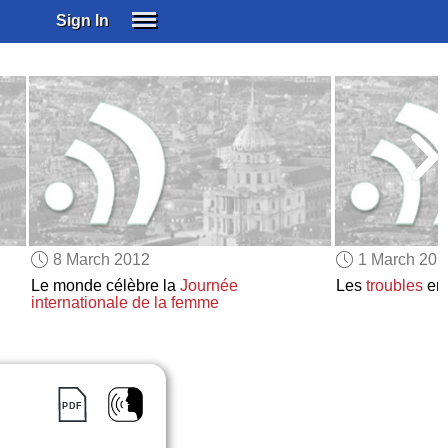
Sign In
SIGN IN
SUBSCRIBE
EDUCATIONAL LICENSES
GIFT CARDS
OTHER LANGUAGES
ABOUT US
ALEXA
8 March 2012
1 March 201
ADJUST COLORS
Le monde célèbre la
Journée
Les
troubles
en 
internationale de la femme