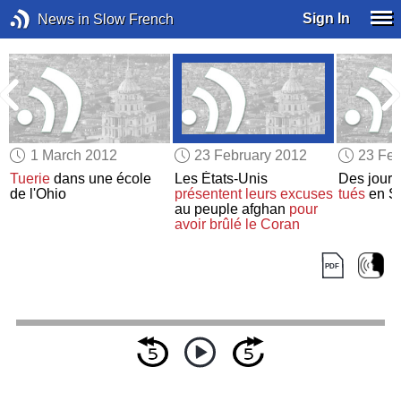
Sign In
News in Slow French
1 March 2012
23 February 2012
23 Feb
Tuerie
dans une école
Les États-Unis
Des journ
de l'Ohio
présentent leurs excuses
tués
en Sy
au peuple afghan
pour
avoir brûlé le Coran