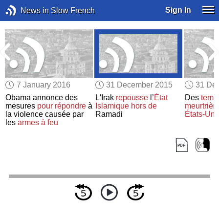
Sign In
News in Slow French
7 January 2016
31 December 2015
31 De
Obama annonce des
L'Irak
repousse
l’
État
Des
temp
e
mesures
pour répondre
à
Islamique
hors de
meurtrièr
la violence causée par
Ramadi
États-Uni
les
armes à feu