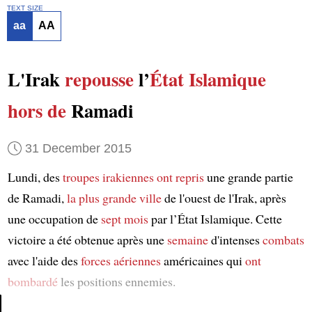
TEXT SIZE
aa
AA
L'Irak
repousse
l’
État Islamique
hors de
Ramadi
31 December 2015
Lundi, des
troupes irakiennes
ont repris
une grande partie
de Ramadi,
la plus grande ville
de l'ouest de l'Irak, après
une occupation de
sept mois
par l’État Islamique. Cette
victoire a été obtenue après une
semaine
d'intenses
combats
avec l'aide des
forces aériennes
américaines qui
ont
bombardé
les positions ennemies.