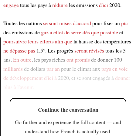
engage
tous les pays à
réduire
les émissions
d'ici
2020.
Toutes les nations
se sont mises d'accord
pour fixer un
pic
des émissions de
gaz à effet de serre
dès que possible
et
poursuivre leurs efforts
afin que
la hausse des températures
ne dépasse pas
1,5°. Les progrès
seront révisés
tous les 5
Article
ans.
En outre
, les pays riches
ont promis
de donner 100
milliards
de dollars
par an
pour le climat aux
pays en voie
de développement
d'ici à
2020, et se sont engagés à
donner
plus
à l'avenir
.
Continue the conversation
Go further and experience the full content — and
understand how French is actually used.