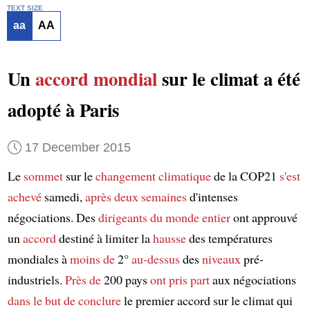
TEXT SIZE
aa
AA
Un
accord mondial
sur le climat a été
adopté à Paris
17 December 2015
Le
sommet
sur le
changement climatique
de la COP21
s'est
achevé
samedi,
après deux semaines
d'intenses
négociations. Des
dirigeants du monde entier
ont approuvé
un
accord
destiné à limiter la
hausse
des températures
mondiales à
moins de
2°
au-dessus
des
niveaux
pré-
industriels.
Près de
200 pays
ont pris part
aux négociations
dans le but de
conclure
le premier accord sur le climat qui