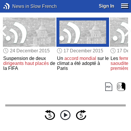
Sign In
News in Slow French
24 December 2015
17 December 2015
17 De
Suspension de deux
Un
accord mondial
sur le
Les
femm
dirigeants haut placés
de
climat a été adopté à
saoudite
v
la FIFA
Paris
première 