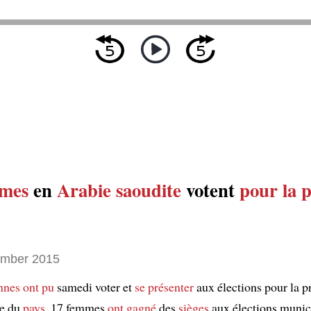
mes
en
Arabie saoudite
votent
pour la 
ember 2015
nnes
ont pu
samedi voter et
se présenter
aux élections pour la p
re du
pays
. 17 femmes
ont gagné
des
sièges
aux élections munic