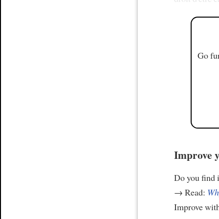
Go fur
Improve y
Do you find i
→ Read:
Why
Improve wit