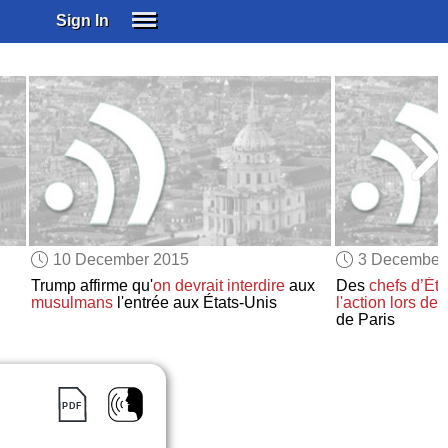
Sign In
SIGN IN
SUBSCRIBE
EDUCATIONAL LICENSES
GIFT CARDS
OTHER LANGUAGES
ABOUT US
ALEXA
10 December 2015
3 December
ADJUST COLORS
Trump affirme qu'
on devrait interdire
aux
Des
chefs d’Éta
musulmans
l'entrée aux États-Unis
l'action
lors de
l
de Paris