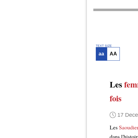
TEXT SIZE
aa
AA
Les
fem
fois
17 Dec
Les
Saoudie
dans l'histoi