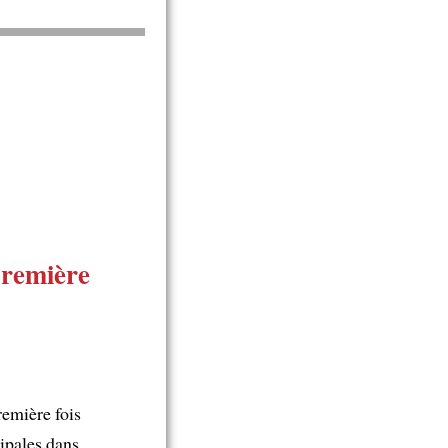
première
remière fois
ipales dans