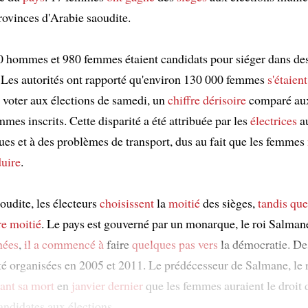
rovinces d'Arabie saoudite.
 hommes et 980 femmes étaient candidats pour siéger dans de
. Les autorités ont rapporté qu'environ 130 000 femmes
s'étaient
 voter aux élections de samedi, un
chiffre dérisoire
comparé au
mes inscrits. Cette disparité a été attribuée par les
électrices
au
ues et à des problèmes de transport, dus au fait que les femmes
duire
.
oudite, les électeurs
choisissent
la
moitié
des sièges,
tandis que
re moitié
. Le pays est gouverné par un monarque, le roi Salman
nées
,
il a commencé à
faire
quelques pas
vers
la démocratie. De
été organisées en 2005 et 2011. Le prédécesseur de Salmane, le 
ant sa mort
en
janvier dernier
que les femmes auraient le droit d
candidates aux élections.