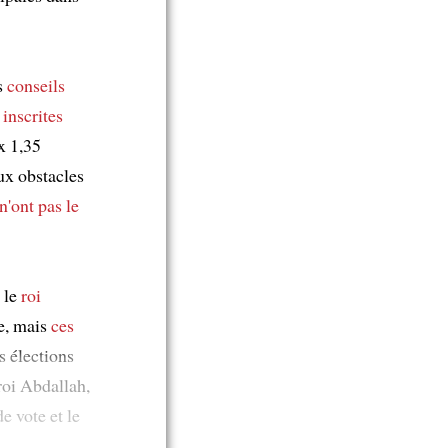
s
conseils
 inscrites
x 1,35
x obstacles
n'ont pas le
le
roi
e, mais
ces
s élections
roi Abdallah,
e vote et le