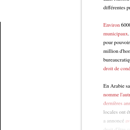
différentes p
Environ
6000
municipaux
Article
pour pouvoir
million d'hom
bureaucratiq
droit de con
En Arabie sa
nomme
l'aut
dernières an
locales ont 
a annoncé
av
droit d'être 