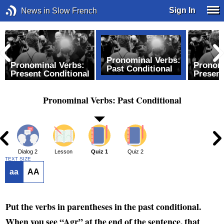
Sign In
News in Slow French
Pronominal Verbs:
Pronominal Verbs:
Pronomi
Past Conditional
Present Conditional
Present
Pronominal Verbs: Past Conditional
1
Dialog 2
Lesson
Quiz 1
Quiz 2
TEXT SIZE
aa
AA
Put the verbs in parentheses in the past conditional.
When you see “Agr” at the end of the sentence, that