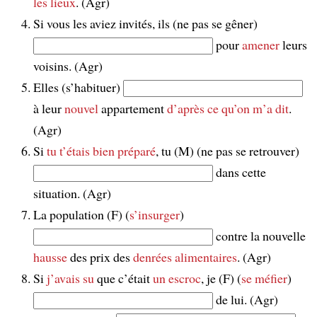
les lieux
. (Agr)
Si vous les aviez invités, ils (ne pas se gêner)
pour
amener
leurs
voisins. (Agr)
Elles (s’habituer)
à leur
nouvel
appartement
d’après ce qu’on m’a dit
.
(Agr)
Si
tu t’étais bien préparé
, tu (M) (ne pas se retrouver)
dans cette
situation. (Agr)
La population (F) (
s’insurger
)
contre la nouvelle
hausse
des prix des
denrées alimentaires
. (Agr)
Si
j’avais su
que c’était
un escroc
, je (F) (
se méfier
)
de lui. (Agr)