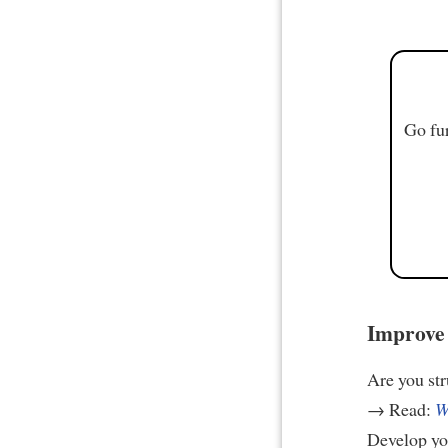
Go fur
Improve 
Are you st
→ Read:
W
Develop yo