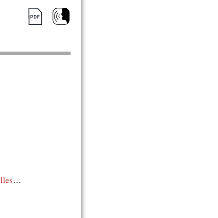
illes
…