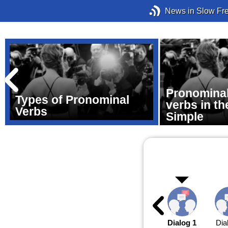
News in Slow Fr
Pronominal
Types of Pronominal
verbs in th
Verbs
Simple
Dialog 1
Dia