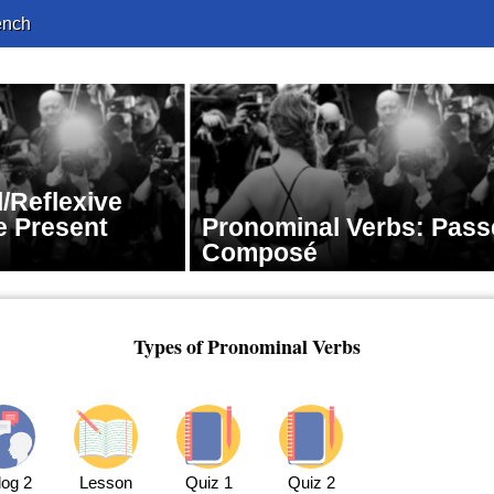
ench
/Reflexive
e Present
Pronominal Verbs: Pass
Composé
Types of Pronominal Verbs
log 2
Lesson
Quiz 1
Quiz 2