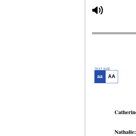
TEXT SIZE
aa
AA
Catherin
Nathalie: