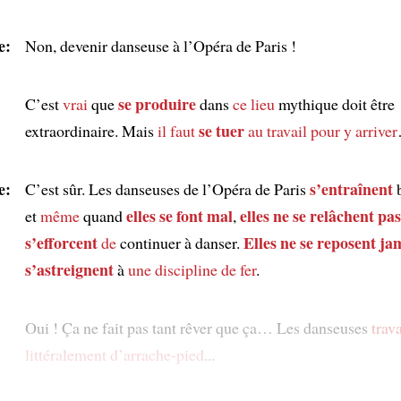
e:
Non, devenir danseuse à l’Opéra de Paris !
se produire
C’est
vrai
que
dans
ce lieu
mythique doit être
se tuer
extraordinaire. Mais
il faut
au travail
pour y arriver
e:
s’entraînent
C’est sûr. Les danseuses de l’Opéra de Paris
b
elles se font mal
elles ne se relâchent pas
et
même
quand
,
s’efforcent
Elles ne se reposent ja
de
continuer à danser.
s’astreignent
à
une discipline de fer
.
Oui ! Ça ne fait pas tant rêver que ça… Les danseuses
trava
littéralement d’arrache-pied
...