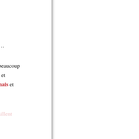
…
eaucoup
et
mais
et
illent