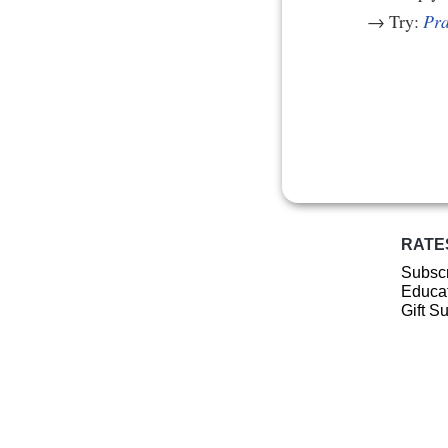
→ Try:
Pra
RATE
Subscr
Educat
Gift S