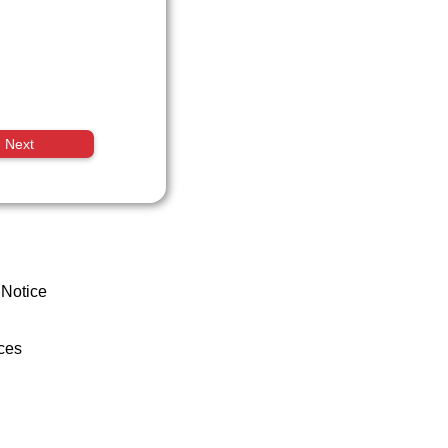
Next
 Notice
ces