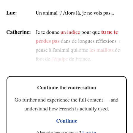
Luc:
Un animal ? Alors là, je ne vois pas...
Catherine:
tu ne te
Je te donne
un indice
pour que
perdes pas
dans de longues réflexions :
pense à l'animal qui orne
les maillots
de
foot de
l'équipe
de France.
Continue the conversation
Go further and experience the full content — and
understand how French is actually used.
Continue
Already have access?
Log in
.