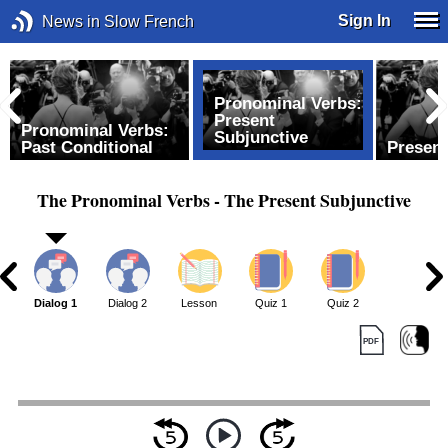
Sign In
News in Slow French
Pronominal Verbs:
Present
Pronominal Verbs:
Subjunctive
Past Conditional
Present
The Pronominal Verbs - The Present Subjunctive
Dialog 1
Dialog 2
Lesson
Quiz 1
Quiz 2