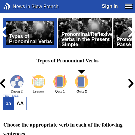
Sign In
News in Slow French
Pronominal/Reflexive
Types of
verbs in the Present
Pronom
Pronominal Verbs
Simple
Passé 
Types of Pronominal Verbs
1
Dialog 2
Lesson
Quiz 1
Quiz 2
TEXT SIZE
aa
AA
Choose the appropriate verb in each of the following
sentences.