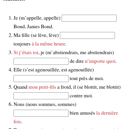
Je (m’appelle, appelle)
Bond, James Bond.
Ma fille (se lève, lève)
toujours
à la même heure
.
Si j’étais toi
, je (m’abstiendrais, me abstiendrais)
de dire
n’importe quoi
.
Elle (s’est agenouillée, est agenouillée)
tout près de moi.
Quand
mon petit-fils
a froid, il (se blottit, me blottit)
contre moi.
Nous (nous sommes, sommes)
bien amusés
la dernière
fois
.