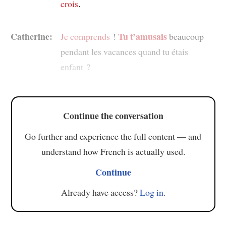
crois
.
Catherine:
Tu t’amusais
Je comprends
!
beaucoup
pendant les vacances quand tu étais
enfant ?
Continue the conversation
Go further and experience the full content — and
understand how French is actually used.
Continue
Already have access?
Log in
.