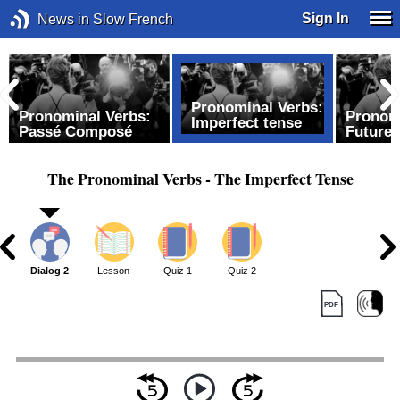
Sign In
News in Slow French
e
Pronominal Verbs:
Pronominal Verbs:
Pronom
Imperfect tense
Passé Composé
Future 
The Pronominal Verbs - The Imperfect Tense
1
Dialog 2
Lesson
Quiz 1
Quiz 2