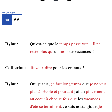
TEXT SIZE
aa
AA
Rylan:
Qu'est-ce que le
temps
passe vite
!
Il ne
reste plus qu'
un
mois
de vacances !
Catherine:
Tu veux dire
pour les enfants !
Rylan:
Oui je sais,
ça fait longtemps
que
je ne vais
plus à l'école
et pourtant
j'ai un
pincement
au coeur
à chaque fois que
les
vacances
d'été
se terminent
. Je suis nostalgique,
je