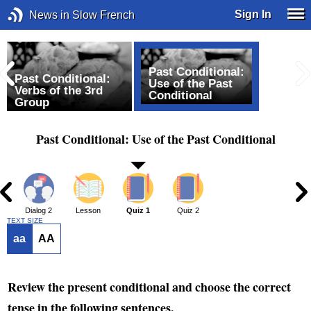
Sign In
News in Slow French
Past Conditional:
Past Conditional:
Use of the Past
Verbs of the 3rd
Conditional
Group
Past Conditional: Use of the Past Conditional
1
Dialog 2
Lesson
Quiz 1
Quiz 2
TEXT SIZE
aa
AA
Review the present conditional and choose the correct
tense in the following sentences.