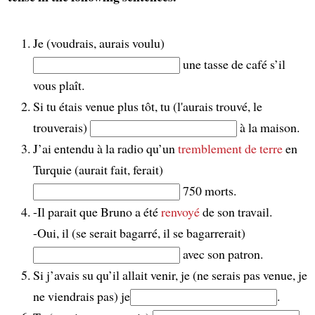
Je (voudrais, aurais voulu)
une tasse de café s’il
vous plaît.
Si tu étais venue plus tôt, tu (l'aurais trouvé, le
trouverais)
à la maison.
J’ai entendu à la radio qu’un
tremblement de terre
en
Turquie (aurait fait, ferait)
750 morts.
-Il parait que Bruno a été
renvoyé
de son travail.
-Oui, il (se serait bagarré, il se bagarrerait)
avec son patron.
Si j’avais su qu’il allait venir, je (ne serais pas venue, je
ne viendrais pas) je
.