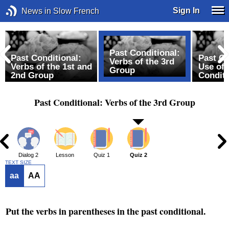
Sign In
News in Slow French
Past Conditional:
:
Past Conditional:
Past Co
Verbs of the 3rd
Verbs of the 1st and
Use of 
Group
2nd Group
Conditi
Past Conditional: Verbs of the 3rd Group
1
Dialog 2
Lesson
Quiz 1
Quiz 2
TEXT SIZE
aa
AA
Put the verbs in parentheses in the past conditional.