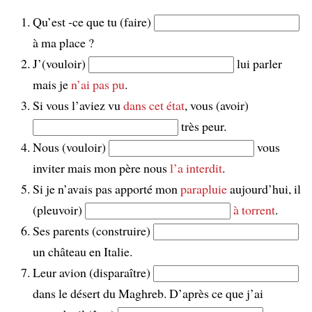
Qu’est -ce que tu (faire)
à ma place ?
J’(vouloir)
lui parler
mais je
n’ai pas pu
.
Si vous l’aviez vu
dans cet état
, vous (avoir)
très peur.
Nous (vouloir)
vous
inviter mais mon père nous
l’a interdit
.
Si je n’avais pas apporté mon
parapluie
aujourd’hui, il
(pleuvoir)
à torrent
.
Ses parents (construire)
un château en Italie.
Leur avion (disparaître)
dans le désert du Maghreb. D’après ce que j’ai