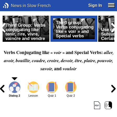
Sign In
News in Slow French
Third group:
Third Group: Verbs
Verbs conjugating
conjugating like:
Use of 
like « voir » and
tenir, rire, vivre,
Subjunc
Special verbs
e
vaincre and vendre
Certain
Verbs Conjugating like «
» and Special Verbs:
voir
aller,
avoir, bouillir, coudre, croire, devoir, être, plaire, pouvoir,
and
savoir,
vouloir
1
Dialog 2
Lesson
Quiz 1
Quiz 2