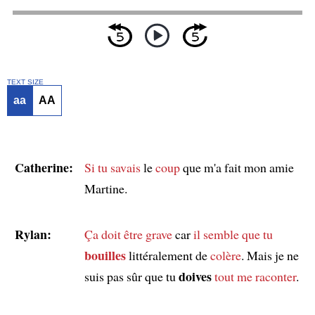
TEXT SIZE
aa
AA
Catherine:
Si tu savais
le
coup
que m'a fait mon amie
Martine.
Rylan:
Ça doit être grave
car
il semble que
tu
bouilles
littéralement de
colère
. Mais je ne
doives
suis pas sûr que tu
tout me raconter
.