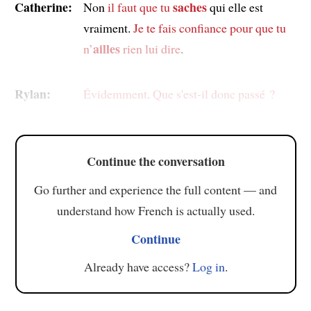
Catherine:
saches
Non
il faut que tu
qui elle est
vraiment.
Je te fais confiance
pour que tu
ailles
n’
rien lui dire
.
Rylan:
Évidemment
.
Que s'est-il donc passé ?
Continue the conversation
Go further and experience the full content — and
understand how French is actually used.
Continue
Already have access?
Log in
.