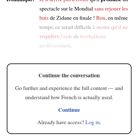
spectacle sur le Mondial
sans rejouer les
buts
de Zidane en finale !
Bon
, en même
temps, ce serait difficile
à moins qu’
il ne
requière
l'aide
de
footballeurs
professionnels.
Continue the conversation
Go further and experience the full content — and
understand how French is actually used.
Continue
Already have access?
Log in
.