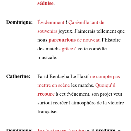
séduise
.
Dominique:
Évidemment
!
Ça éveille
tant de
souvenirs
joyeux. J'aimerais tellement que
parcourions
nous
de nouveau
l’histoire
des matchs
grâce à
cette comédie
musicale.
Catherine:
Farid Benlagha Le Hazif
ne compte pas
mettre en scène
les matchs.
Quoiqu’
il
recoure
à cet événement, son projet veut
surtout recréer l'atmosphère de la victoire
française.
Dominique:
produise
Je n’arrive pas à croire
qu'il
un