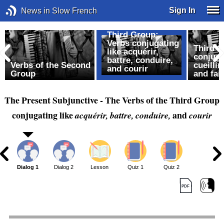
Sign In
News in Slow French
Third Group:
Verbs conjugating
Third G
like acquérir,
conjuga
battre, conduire,
Verbs of the Second
cueillir
and courir
Group
and fai
The Present Subjunctive - The Verbs of the Third Group
conjugating like
and
acquérir, battre, conduire,
courir
Dialog 1
Dialog 2
Lesson
Quiz 1
Quiz 2