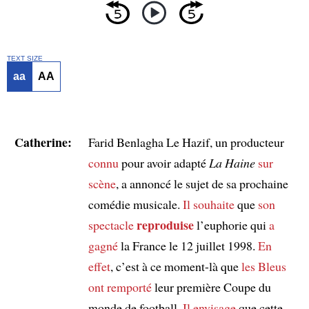
TEXT SIZE
aa
AA
Catherine:
Farid Benlagha Le Hazif, un producteur
connu
pour avoir adapté
La Haine
sur
scène
, a annoncé le sujet de sa prochaine
comédie musicale.
Il souhaite
que
son
reproduise
spectacle
l’euphorie qui
a
gagné
la France le 12 juillet 1998.
En
effet
, c’est à ce moment-là que
les Bleus
ont remporté
leur première Coupe du
monde de football.
Il envisage
que cette