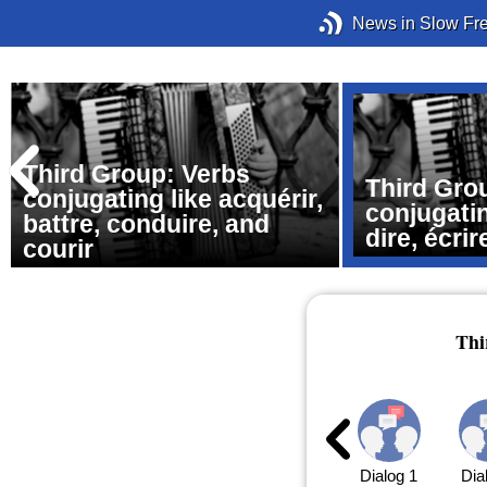
News in Slow Fr
Third Group: Verbs
Third Gro
conjugating like acquérir,
conjugating
battre, conduire, and
dire, écrir
courir
Thi
Dialog 1
Dia