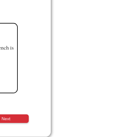
ench is
Next