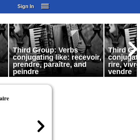
Sign In
SIGN IN
SUBSCRIBE
EDUCATIONAL LICENSES
Third Group: Verbs
Third Gr
GIFT CARDS
conjugating like: recevoir,
conjugatin
OTHER LANGUAGES
prendre, paraître, and
rire, vivr
ABOUT US
peindre
vendre
ALEXA
ADJUST COLORS
aire