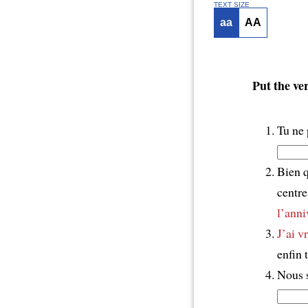
TEXT SIZE
aa
AA
Put the ve
Tu ne 
Bien q
centre
l’anni
J’ai v
enfin 
Nous s