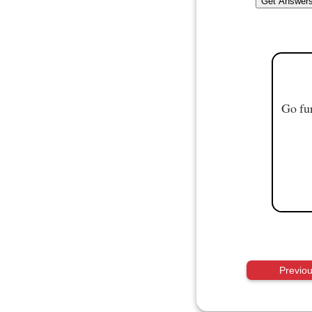
Go fur
Previo