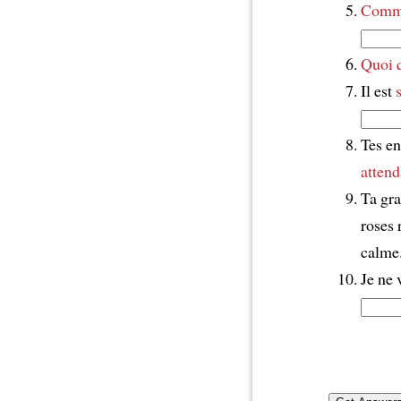
Comme
Quoi 
Il est
Tes en
attend
Ta gra
roses
calme
Je ne 