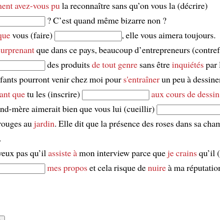
nt avez-vous pu
la reconnaître sans qu’on vous la (décrire)
? C’est quand même bizarre non ?
que
vous (faire)
, elle vous aimera toujours.
surprenant
que dans ce pays, beaucoup d’entrepreneurs (contref
des produits
de tout genre
sans être
inquiétés
par 
fants pourront venir chez moi pour
s'entraîner
un peu à dessine
ant que
tu les (inscrire)
aux cours de dessin
nd-mère aimerait bien que vous lui (cueillir)
 rouges au
jardin
. Elle dit que la présence des roses dans sa cha
.
veux pas qu’il
assiste à
mon interview parce que
je crains
qu’il 
mes propos
et cela risque de
nuire
à ma réputatio