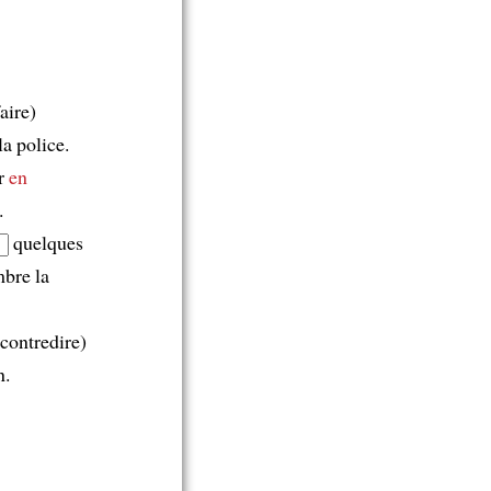
aire)
la police.
r
en
.
quelques
mbre la
(contredire)
n.