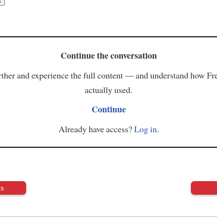
Continue the conversation
ther and experience the full content — and understand how Fr
actually used.
Continue
Already have access?
Log in
.
us