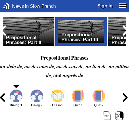
Sign In
News in Slow French
Prepositional
Prepositional
Preposi
Phrases: Part III
Phrases: Part II
Phrases
Prepositional Phrases
au-delà de, au-dessous de, au-dessus de, au lieu de, au milieu
and
de,
auprès de
Dialog 1
Dialog 2
Lesson
Quiz 1
Quiz 2