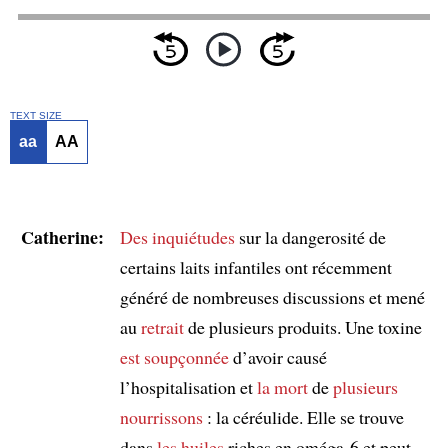
TEXT SIZE
aa
AA
Catherine:
Des inquiétudes
sur la dangerosité de
certains laits infantiles ont récemment
généré de nombreuses discussions et mené
au
retrait
de plusieurs produits. Une toxine
est soupçonnée
d’avoir causé
l’hospitalisation et
la mort
de
plusieurs
nourrissons
: la céréulide. Elle se trouve
dans
les huiles
riches en oméga-6 et peut