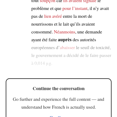
tout
soupçon
car
ils avaient signalé
le
problème et que
pour l’instant
, il n’y avait
pas de
lien avéré
entre la mort de
nourrissons et le lait qu’ils avaient
consommé.
Néanmoins
, une demande
auprès
ayant été faite
des autorités
européennes d’
abaisser
le seuil de toxicité,
le gouvernement a décidé de le faire passer
à 0,014 μg.
Continue the conversation
Go further and experience the full content — and
understand how French is actually used.