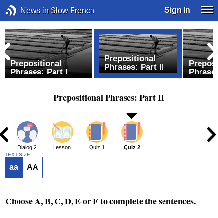
Sign In
News in Slow French
Prepositional
Prepositional
Preposi
Phrases: Part II
Phrases: Part I
Phrases
Prepositional Phrases: Part II
1
Dialog 2
Lesson
Quiz 1
Quiz 2
TEXT SIZE
aa
AA
Choose A, B, C, D, E or F to complete the sentences.