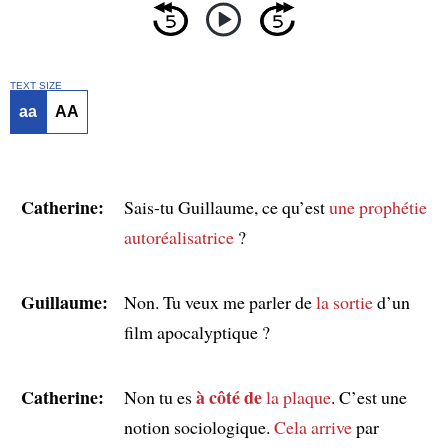
TEXT SIZE
aa
AA
Catherine:
Sais-tu Guillaume, ce qu’est
une prophétie
autoréalisatrice
?
Guillaume:
Non. Tu veux me parler de
la sortie
d’un
film apocalyptique ?
Catherine:
à côté de
Non tu es
la plaque
. C’est une
notion sociologique.
Cela arrive
par