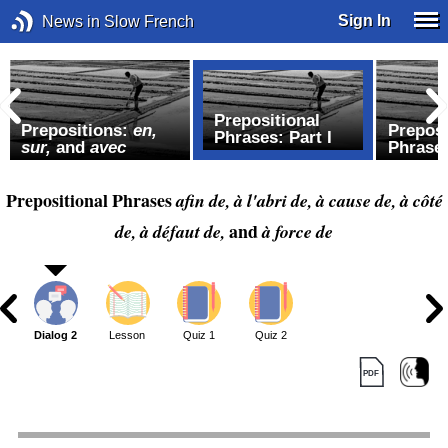
Sign In
News in Slow French
Prepositional
Prepositions:
en,
Preposi
Phrases: Part I
sur,
and
avec
Phrases
Prepositional Phrases
afin de, à l'abri de, à cause de, à côté
and
de, à défaut de,
à force de
1
Dialog 2
Lesson
Quiz 1
Quiz 2