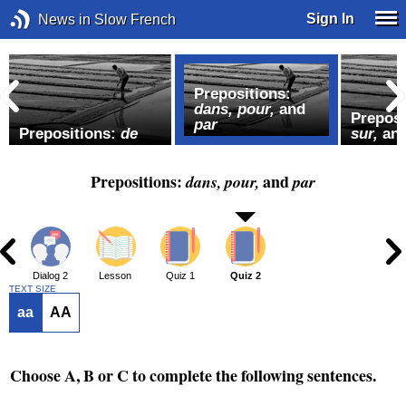
Sign In
News in Slow French
Prepositions:
dans, pour,
and
Preposi
par
Prepositions:
de
sur,
an
Prepositions:
and
dans, pour,
par
1
Dialog 2
Lesson
Quiz 1
Quiz 2
TEXT SIZE
aa
AA
Choose
A
,
B
or
C
to complete the following sentences.