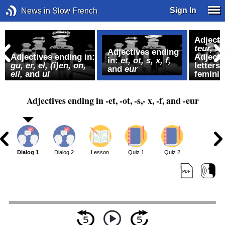
Sign In
News in Slow French
Adjecti
teur, e
Adjectives ending
Adjectives ending in:
Adjecti
in:
et, ot, s,
x, f,
gu, er,
el, (i)en, on,
letters 
and
eur
eil,
and
ul
feminin
Adjectives ending in -et, -ot, -s,- x, -f, and -eur
Dialog 1
Dialog 2
Lesson
Quiz 1
Quiz 2