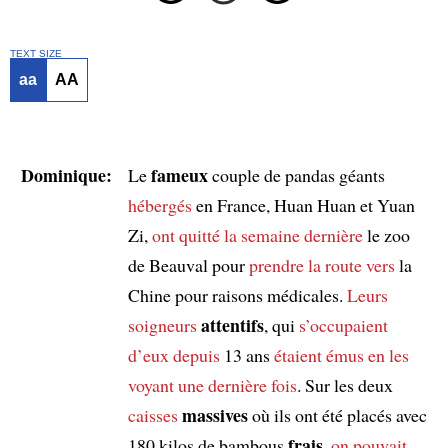
TEXT SIZE
aa
AA
Dominique:
fameux
Le
couple de pandas géants
hébergés
en France, Huan Huan et Yuan
Zi,
ont quitté
la semaine dernière
le zoo
de Beauval pour
prendre la route vers
la
Chine pour raisons médicales.
Leurs
attentifs
soigneurs
, qui
s’occupaient
d’eux
depuis
13 ans
étaient émus
en les
voyant
une dernière fois
. Sur les deux
massives
caisses
où ils ont été placés avec
frais
180 kilos de bambous
,
on pouvait