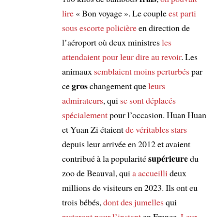
lire
« Bon voyage ». Le couple
est parti
sous escorte policière
en direction de
l’aéroport où deux ministres
les
attendaient
pour leur dire au revoir
. Les
animaux
semblaient moins perturbés
par
gros
ce
changement que
leurs
admirateurs
, qui
se sont déplacés
spécialement
pour l’occasion. Huan Huan
et Yuan Zi étaient
de véritables stars
depuis leur arrivée en 2012 et avaient
supérieure
contribué à la popularité
du
zoo de Beauval, qui
a accueilli
deux
millions de visiteurs en 2023. Ils ont eu
trois bébés,
dont
des jumelles
qui
resteront
pour l’instant
en France.
Leur