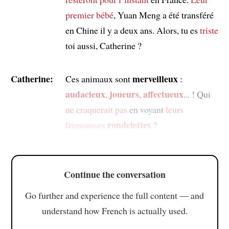
premier bébé
, Yuan Meng a été transféré
en Chine il y a deux ans. Alors, tu es
triste
toi aussi, Catherine ?
Catherine:
merveilleux
Ces animaux sont
:
audacieux
joueurs
affectueux
,
,
... ! Qui
ne craquerait pas
en voyant
leurs
rondelettes
frimousses
?
Continue the conversation
Go further and experience the full content — and
understand how French is actually used.