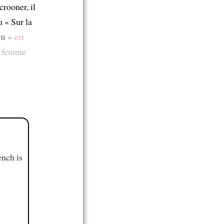
crooner, il
 « Sur la
au
»
est
la femme
ench is