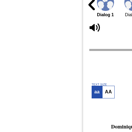
Dialog 1
Dia
TEXT SIZE
aa
AA
Dominiq