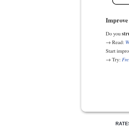
Improve 
str
Do you
→ Read:
W
Start impr
→ Try:
Fre
RATE