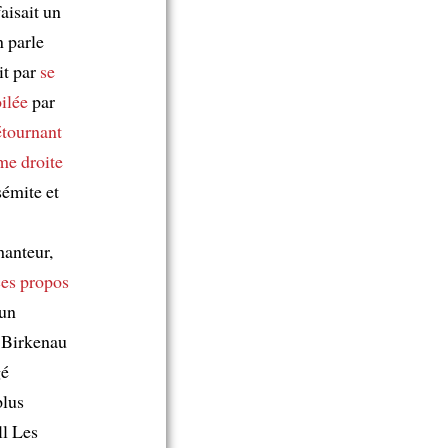
faisait un
n parle
it par
se
ilée
par
étournant
me droite
sémite et
hanteur,
ces propos
’un
e Birkenau
gé
plus
ll Les