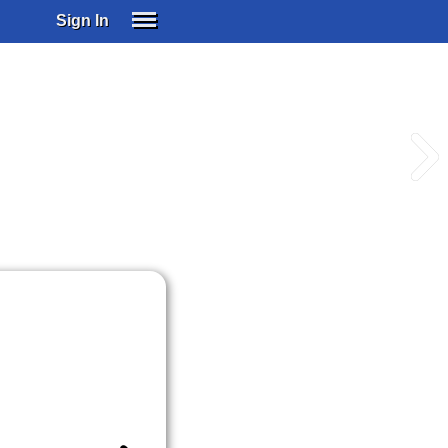
Sign In
SIGN IN
SUBSCRIBE
EDUCATIONAL LICENSES
GIFT CARDS
OTHER LANGUAGES
ABOUT US
ALEXA
ADJUST COLORS