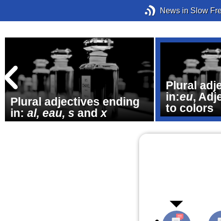
News in Slow Fr
,
Plural adj
in:
eu
, Adj
Plural adjectives ending
to colors
in:
al, eau, s
and
x