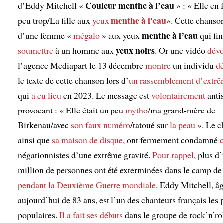
Couleur menthe à l’eau
d’Eddy Mitchell «
» : « Elle en 
menthe à l'eau
peu trop/La fille aux
yeux
». Cette chanso
menthe à l’eau
d’une femme «
mégalo
» aux yeux
qui fin
yeux noirs
soumettre
à un homme aux
. Or une vidéo
dévo
l’agence Mediapart le 13 décembre
montre
un individu
d
le texte de cette chanson lors d’
un rassemblement d’extrê
qui
a eu lieu
en 2023. Le message est
volontairement
anti
provocant : « Elle était un peu
mytho
/ma grand-mère de
Birkenau/avec
son faux numéro
/tatoué sur
la peau
». Le c
ainsi que
sa maison de disque
, ont fermement condamné
négationnistes d’une extrême gravité.
Pour rappel
, plus d
million de personnes ont été exterminées dans le camp d
pendant la Deuxième Guerre mondiale
. Eddy Mitchell, â
aujourd’hui de 83 ans, est l’un des chanteurs français les 
populaires.
Il a fait ses débuts
dans le groupe de rock’n’ro