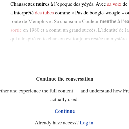
noires
Chaussettes
à l’époque des yéyés. Avec
sa voix
de 
a interprété
des tubes
comme « Pas de boogie-woogie » ou
menthe à l’e
route de Memphis ». Sa chanson « Couleur
sortie
en 1980 et a connu un grand succès. L’identité de 
qui a inspiré cette chanson est toujours restée un mystère.
Continue the conversation
ther and experience the full content — and understand how Fr
actually used.
Continue
Already have access?
Log in
.