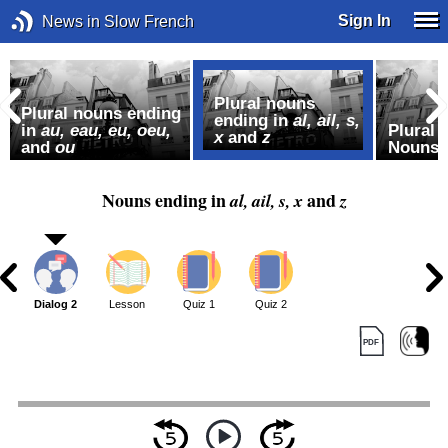
Sign In
News in Slow French
Plural nouns
Plural nouns ending
ending in
al, ail, s,
in
au, eau, eu, oeu,
Plural
x
and
z
and
ou
Nouns
Nouns ending in
and
al, ail, s, x
z
1
Dialog 2
Lesson
Quiz 1
Quiz 2