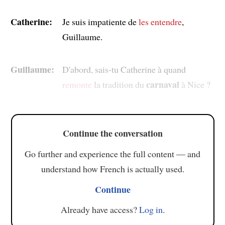
Catherine:
Je suis impatiente de
les entendre
,
Guillaume.
Guillaume:
D'abord, sais-tu Catherine à quand
carnaval
remonte
la tradition du
à Nice ?
Continue the conversation
Go further and experience the full content — and
understand how French is actually used.
Continue
Already have access?
Log in
.