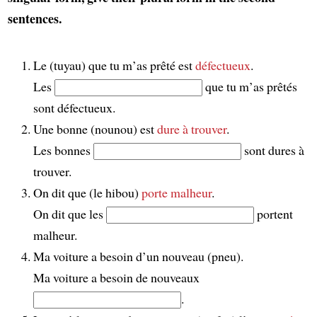
sentences.
Le (tuyau) que tu m’as prêté est
défectueux
.
Les
que tu m’as prêtés
sont défectueux.
Une bonne (nounou) est
dure à trouver
.
Les bonnes
sont dures à
trouver.
On dit que (le hibou)
porte malheur
.
On dit que les
portent
malheur.
Ma voiture a besoin d’un nouveau (pneu).
Ma voiture a besoin de nouveaux
.