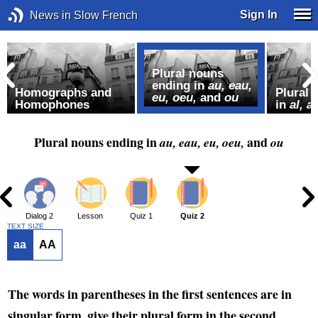
Sign In
News in Slow French
Plural nouns
ending in
au, eau,
Homographs and
Plural 
eu, oeu,
and
ou
Homophones
in
al, ai
Plural nouns ending in
and
au, eau, eu, oeu,
ou
1
Dialog 2
Lesson
Quiz 1
Quiz 2
TEXT SIZE
aa
AA
The words in parentheses in the first sentences are in
singular form, give their plural form in the second