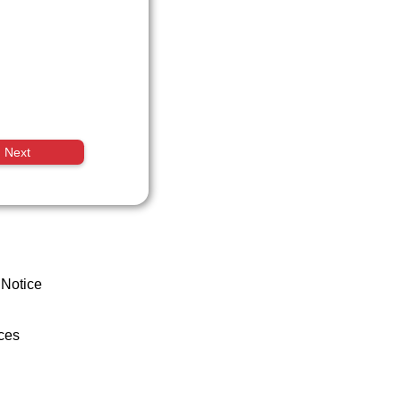
Next
 Notice
ces