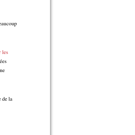
beaucoup
 les
sées
une
 de la