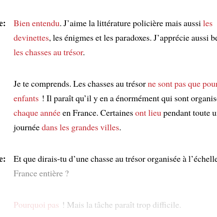
e:
Bien entendu
. J’aime la littérature policière mais aussi
les
devinettes
, les énigmes et les paradoxes. J’apprécie aussi 
les chasses au trésor
.
Je te comprends. Les chasses au trésor
ne sont pas que pour
enfants
! Il paraît qu’il y en a énormément qui sont organi
chaque année
en France. Certaines
ont lieu
pendant toute 
journée
dans les grandes villes
.
e:
Et que dirais-tu d’une chasse au trésor organisée à l’échelle
France entière ?
Pourquoi pas
! Mais la tâche paraît trop difficile.