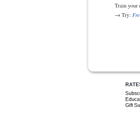
Train your 
→ Try:
Fre
RATE
Subscr
Educat
Gift S