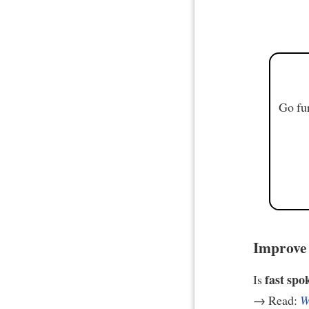
Go fur
Improve 
fast spo
Is
→ Read:
W