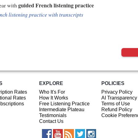
guided French listening practice
ear with
nch listening practice with transcripts
S
EXPLORE
POLICIES
iption Rates
Who It's For
Privacy Policy
ional Rates
How It Works
AI Transparency
ubscriptions
Free Listening Practice
Terms of Use
Intermediate Plateau
Refund Policy
Testimonials
Cookie Preferen
Contact Us