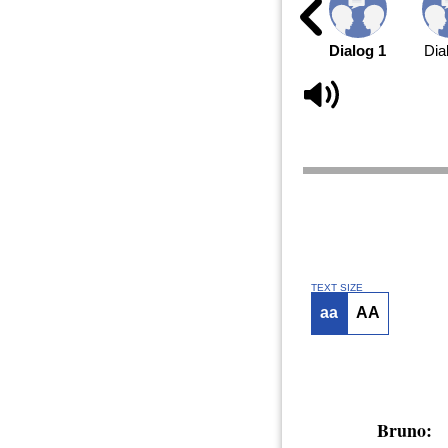
Dialog 1
Dia
TEXT SIZE
aa
AA
Bruno: