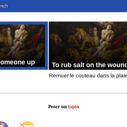
ench
someone up
To rub salt on the woun
Remuer le couteau dans la plai
Poser un
lapin