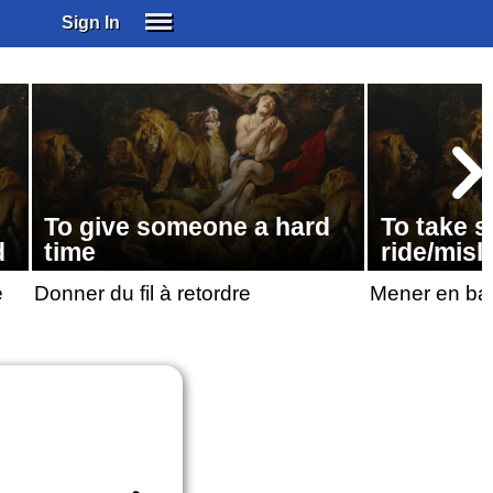
Sign In
SIGN IN
SUBSCRIBE
EDUCATIONAL LICENSES
GIFT CARDS
OTHER LANGUAGES
To give someone a hard
To take 
ABOUT US
d
time
ride/misl
ALEXA
e
Donner du fil à retordre
Mener en ba
ADJUST COLORS