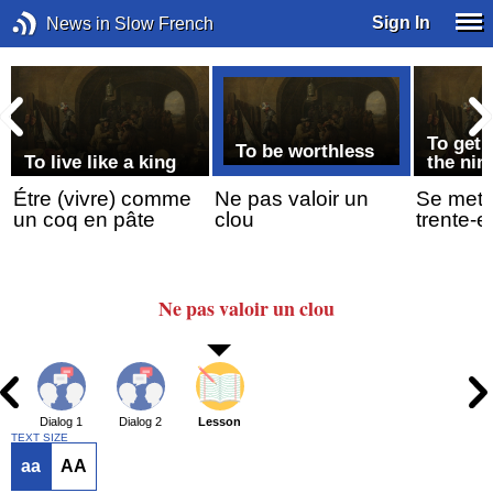
Sign In
News in Slow French
g
To get 
To be worthless
To live like a king
the nin
Étre (vivre) comme
Ne pas valoir un
Se mett
un coq en pâte
clou
trente-e
Ne pas valoir
un clou
Dialog 1
Dialog 2
Lesson
TEXT SIZE
aa
AA