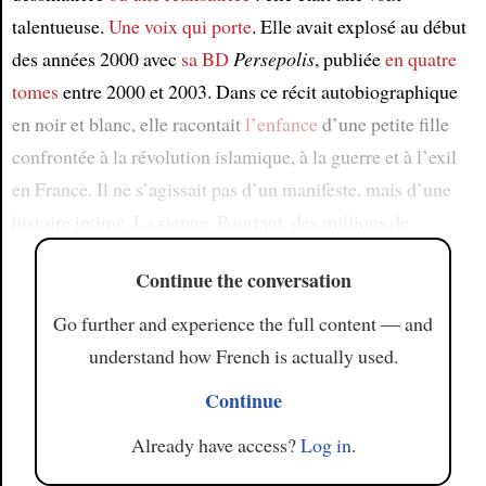
talentueuse.
Une voix qui porte
. Elle avait explosé au début
des années 2000 avec
sa BD
Persepolis
, publiée
en quatre
tomes
entre 2000 et 2003. Dans ce récit autobiographique
en noir et blanc, elle racontait
l’enfance
d’une petite fille
confrontée à la révolution islamique, à la guerre et à l’exil
en France. Il ne s’agissait pas d’un manifeste, mais d’une
histoire intime. La sienne. Pourtant, des millions de
Continue the conversation
Go further and experience the full content — and
understand how French is actually used.
Continue
Already have access?
Log in
.