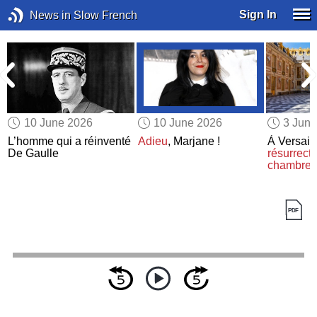
Sign In
News in Slow French
10 June 2026
10 June 2026
3 Jun
L’homme qui a réinventé
Adieu
, Marjane !
À Versail
De Gaulle
résurrecti
chambre
d