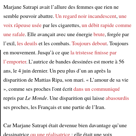
Marjane Satrapi avait l’allure des femmes que rien ne
semble pouvoir abattre.
Un regard noir incandescent
,
une
voix râpeuse
usée
par les cigarettes,
un débit rapide comme
une rafale
. Elle avançait avec une énergie
brute
, forgée par
l’exil,
les deuils
et les combats.
Toujours debout
. Toujours
en mouvement. Jusqu’à ce que
la tristesse
finisse par
l’emporter
. L’autrice de bandes dessinées est morte à 56
Article
ans, le 4 juin dernier. Un peu plus d’un an après la
disparition de Mattias Ripa, son mari. « L’amour de sa vie
», comme ses proches l'ont écrit
dans un communiqué
repris par
Le Monde
. Une disparition qui laisse
abasourdis
ses proches, les Français et une partie de l’Iran.
Car Marjane Satrapi était devenue bien davantage qu’une
dessinatrice
ou une réalisatrice
: elle était une voix