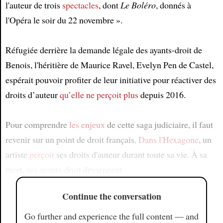
l'auteur de trois
spectacles
, dont
Le Boléro
, donnés à
l'Opéra le soir du 22 novembre ».
Réfugiée derrière la demande légale des ayants-droit de
Benois, l'héritière de Maurice Ravel, Evelyn Pen de Castel,
espérait pouvoir profiter de leur initiative pour réactiver des
droits d’auteur
qu’elle ne perçoit plus
depuis 2016.
Pour comprendre
les enjeux
de cette saga judiciaire, il faut
revenir sur un point de droit français.
Dans l'Hexagone
, un
artiste
perçoit
ses droits d'auteur durant toute sa vie. À sa
mort, ses ayants-droit deviennent
Continue the conversation
Go further and experience the full content — and