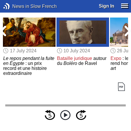
Sign In
News in Slow French
17 July 2024
10 July 2024
26 Ju
Le repos pendant la fuite
Bataille juridique
autour
Expo
: le 
en Égypte
: un prix
du
Boléro
de Ravel
rend ho
record et une histoire
art
extraordinaire