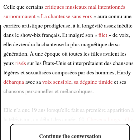
Celle que certains
critiques musicaux mal intentionnés
surnommaient
«
La chanteuse sans voix
» aura connu une
carrière artistique prodigieuse, à la longévité assez inédite
dans le show-biz français. Et malgré son «
filet
» de voix,
elle deviendra la chanteuse la plus magnétique de sa
Article
génération. À une époque où toutes les filles avaient les
yeux
rivés
sur les États-Unis et interprétaient des chansons
légères et sexualisées composées par des hommes, Hardy
débarqua
avec sa
voix sensible
,
sa dégaine timide
et ses
chansons personnelles et mélancoliques.
Elle n’a que 19 ans lorsqu'elle fait sa première apparition à
la télévision, au début des années 60.
Cheveux longs
,
silho
Continue the conversation