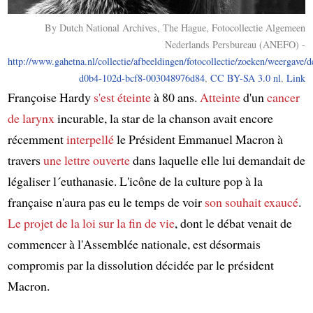
By Dutch National Archives, The Hague, Fotocollectie Algemeen
Nederlands Persbureau (ANEFO) -
http://www.gahetna.nl/collectie/afbeeldingen/fotocollectie/zoeken/weergave/d
d0b4-102d-bcf8-003048976d84
,
CC BY-SA 3.0 nl
,
Link
Françoise Hardy
s'est éteinte
à 80 ans.
Atteinte
d'un
cancer
de larynx
incurable, la star de la chanson avait encore
récemment
interpellé
le Président Emmanuel Macron à
travers
une lettre ouverte
dans laquelle elle lui demandait de
légaliser l´euthanasie. L'icône de la culture pop à la
française n'aura pas eu le temps de voir
son souhait exaucé
.
Le projet de la loi sur la fin de vie
, dont le débat venait de
commencer à l'Assemblée nationale, est désormais
compromis par la dissolution décidée par le président
Macron.