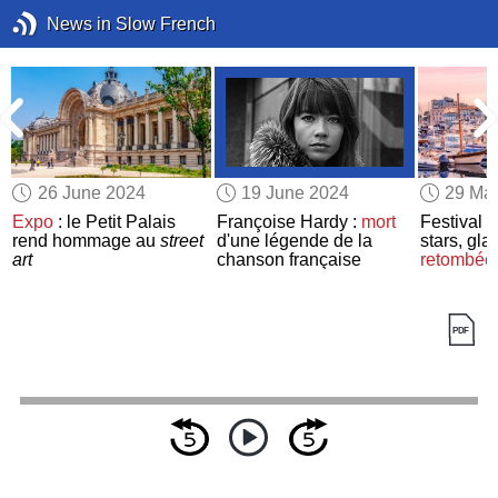
News in Slow French
26 June 2024
19 June 2024
29 Ma
Expo
: le Petit Palais
Françoise Hardy :
mort
Festival 
rend hommage au
street
d'une légende de la
stars, gl
art
chanson française
retombées