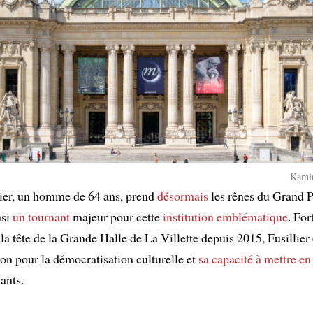
Kamir
lier, un homme de 64 ans, prend
désormais
les rênes du Grand P
nsi
un tournant
majeur pour cette
institution emblématique
. For
la tête de la Grande Halle de La Villette depuis 2015, Fusillier
ion pour la démocratisation culturelle et
sa capacité
à mettre en
ants.