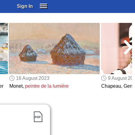
Sign In
SIGN IN
SUBSCRIBE
EDUCATIONAL LICENSES
GIFT CARDS
OTHER LANGUAGES
ABOUT US
ALEXA
16 August 2023
9 August 20
ADJUST COLORS
er
Monet,
peintre de la lumière
Chapeau, Genev