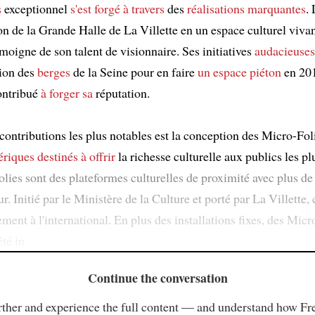
s
exceptionnel
s'est forgé à travers
des
réalisations marquantes
.
n de la Grande Halle de La Villette en un espace culturel vivan
moigne de son talent de visionnaire. Ses initiatives
audacieuses
tion des
berges
de la Seine pour en faire
un espace piéton
en 201
ontribué
à forger sa
réputation.
contributions les plus notables est la conception des Micro-Fol
riques
destinés à offrir
la richesse culturelle aux publics les pl
lies sont des plateformes culturelles de proximité avec plus de
ur. Initié par le Ministère de la Culture et porté par La Villette, 
ment à l'international. En plus des installations fixes, des Micr
té in
Continue the conversation
ther and experience the full content — and understand how Fr