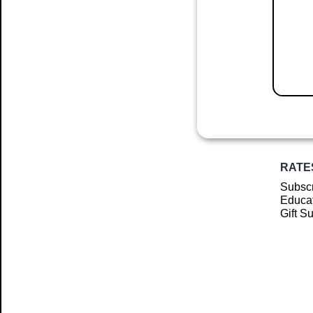
RATE
Subscr
Educat
Gift S