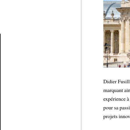
Article
Didier Fusil
marquant ai
expérience à 
pour sa pass
projets innov