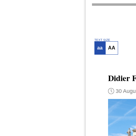
TEXT SIZE
aa
AA
Didier F
30 Augu