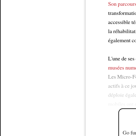
Son parcour
transformatio
accessible té
la réhabilita
également c
L'une de ses 
musées numé
Les Micro-Fo
actifs à ce jo
déploie égale
mobiles ont é
Go fur