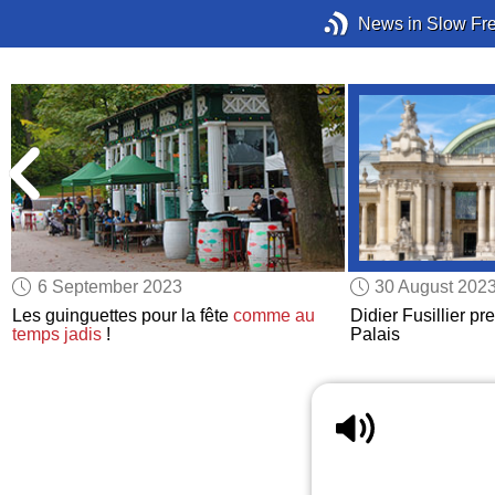
News in Slow Fr
6 September 2023
30 August 202
Les guinguettes pour la fête
comme au
Didier Fusillier p
temps jadis
!
Palais