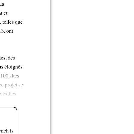
 La
t et
, telles que
3, ont
ies, des
us éloignés.
 100 sites
ce projet se
o-Folies
ench is