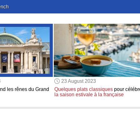
ench
3
23 August 2023
rend les rênes du Grand
Quelques plats classiques
pour célébr
la saison estivale
à la française