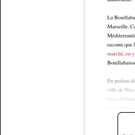
La Bouillaba
Marseille. 
Méditerrané
raconte que l
marché
,
en y
Bouillabais
En parlant d
ville de Nice
frais
, d'olive
la cuisine mé