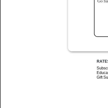
Go fur
RATE
Subscr
Educat
Gift S