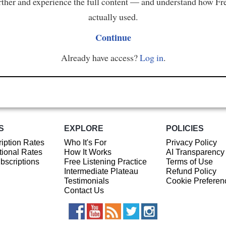
ther and experience the full content — and understand how Fr
actually used.
Continue
Already have access?
Log in
.
S
EXPLORE
POLICIES
iption Rates
Who It's For
Privacy Policy
ional Rates
How It Works
AI Transparency
ubscriptions
Free Listening Practice
Terms of Use
Intermediate Plateau
Refund Policy
Testimonials
Cookie Preferen
Contact Us