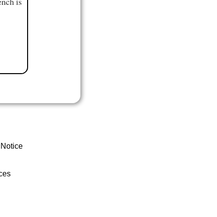
ench is
 Notice
ces