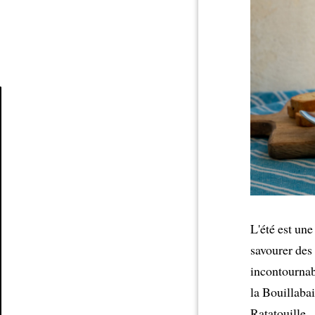
Article
L'été est une
savourer des
incontournabl
la Bouillaba
Ratatouille.