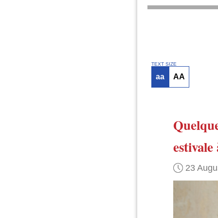
TEXT SIZE
aa
AA
Quelques
estivale
23 Augu