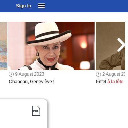
Sign In
SIGN IN
SUBSCRIBE
EDUCATIONAL LICENSES
GIFT CARDS
OTHER LANGUAGES
ABOUT US
ALEXA
9 August 2023
2 August 20
ADJUST COLORS
Chapeau, Geneviève !
Eiffel
à la fête