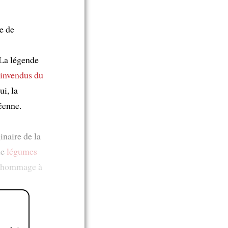
le de
 La légende
 invendus
du
ui, la
éenne.
inaire de la
de
légumes
le hommage à