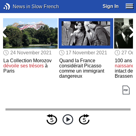
Sign In
News in Slow French
24 November 2021
17 November 2021
27 Oct
e
La Collection Morozov
Quand la France
100 ans
a
dévoile
ses trésors
à
considérait Picasso
naissanc
Paris
comme un immigrant
intact de
dangereux
Brassens