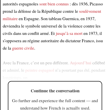
autorités espagnoles
sont bien connus
: dès 1936, Picasso
prend la défense de la République contre le
soulèvement
militaire
en Espagne. Son tableau Guernica, en 1937,
deviendra le symbole universel de la violence contre les
civils dans un conflit armé. Et
jusqu’à sa mort
en 1973, il
s’opposera au régime autoritaire du dictateur Franco, issu
de la
guerre civile
.
Avec la France, c’est un peu différent.
Aujourd’hui
célébré
et admiré, le
peintre espagnol
n’a pourtant pas été, pendant
longtemps, un
Continue the conversation
Go further and experience the full content — and
understand how French is actually used.