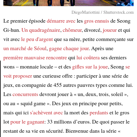
DiegoMariottini / Shutterstock.com
Le premier épisode
démarre avec
les
gros ennuis
de Seong
Gi-hun.
Un quadragénaire
,
chômeur
, divorcé,
joueur
et qui
vit avec
le peu d'argent
que sa mère, petite commerçante sur
un marché de Séoul
,
gagne chaque jour
. Après une
première mauvaise rencontre
qui
lui coûtera
ses derniers
wons – monnaie locale – et des
gifles
sur la joue
, Seong
se
voit proposer
une curieuse offre : participer à une série de
Article
jeux, en compagnie de 455 autres pauvres types comme lui.
Les
concurrents
devront jouer à « un, deux, trois, soleil »,
ou au « squid game ». Des jeux en principe pour petits,
mais qui ici
s'achèvent avec
la mort des
perdants
et le gros
lot
pour le gagnant
: 33 millions d’euros. De quoi passer le
restant de sa vie en sécurité. Bienvenue dans la série «