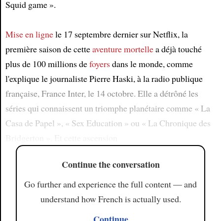
Squid game ».
Mise en ligne
le 17 septembre dernier sur Netflix, la
première saison de cette
aventure mortelle
a déjà touché
plus de 100 millions de
foyers
dans le monde, comme
l'explique le journaliste Pierre Haski, à la radio publique
française, France Inter, le 14 octobre. Elle a détrôné les
séries qui connaissent un triomphe planétaire comme « La
Casa de Papel », « Sex Education » ou « La Chronique des
Bridgerton ». Et cette ascension
Continue the conversation
Go further and experience the full content — and
understand how French is actually used.
Continue