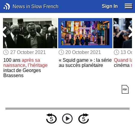
Sign In
News in Slow French
27 October 2021
20 October 2021
13 Oct
100 ans
après sa
« Squid game » : la série
Quand la
naissance
,
l’héritage
au succès planétaire
cinéma
s
intact de Georges
Brassens