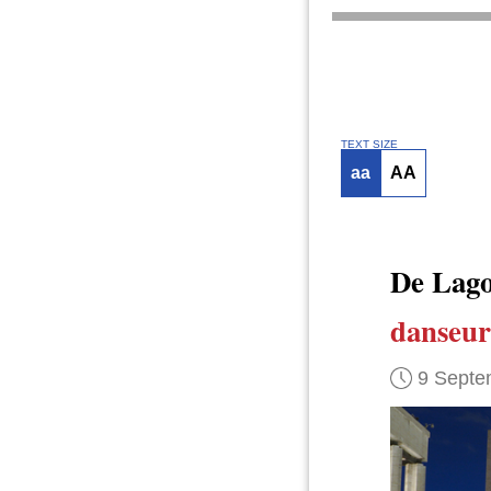
TEXT SIZE
aa
AA
De Lago
danseur
9 Septe