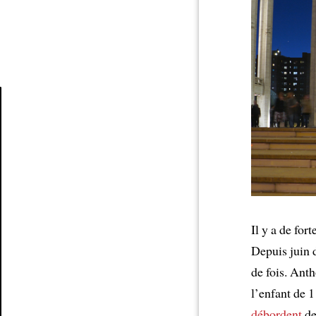
Article
Il y a de fo
Depuis juin d
de fois. Ant
l’enfant de 
débordent
de