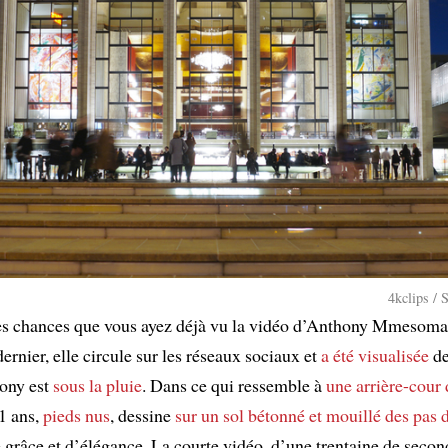
4kclips / 
rtes chances que vous ayez déjà vu la vidéo d’Anthony Mmesom
ernier, elle circule sur les réseaux sociaux et
a été visualisée
de
hony est
sous la pluie
. Dans ce qui ressemble à
une arrière-cou
11 ans,
pieds nus
, dessine
sur un sol bétonné et mouillé
des pas 
 grâce et d’élégance. La courte vidéo, d’une trentaine de second