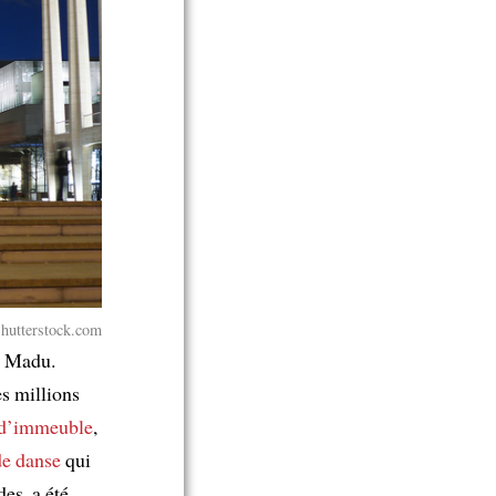
Shutterstock.com
a Madu.
s millions
r d’immeuble
,
de danse
qui
es, a été