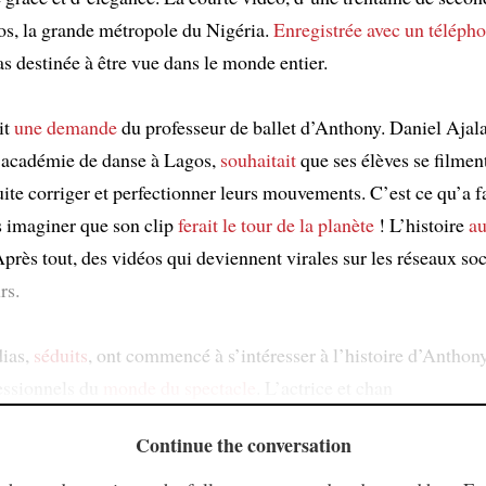
os, la grande métropole du Nigéria.
Enregistrée avec un téléph
pas destinée à être vue dans le monde entier.
it
une demande
du professeur de ballet d’Anthony. Daniel Ajala
académie de danse à Lagos,
souhaitait
que ses élèves se filment
ite corriger et perfectionner leurs mouvements. C’est ce qu’a fa
s imaginer que son clip
ferait le tour de la planète
! L’histoire
au
Après tout, des vidéos qui deviennent virales sur les réseaux soc
rs.
dias,
séduits
, ont commencé à s’intéresser à l’histoire d’Anthony
fessionnels du
monde du spectacle
. L’actrice et chan
Continue the conversation