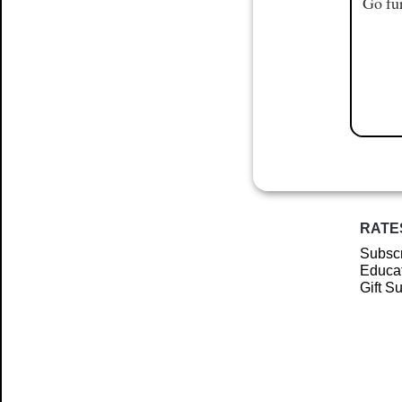
Go fur
RATE
Subscr
Educat
Gift S