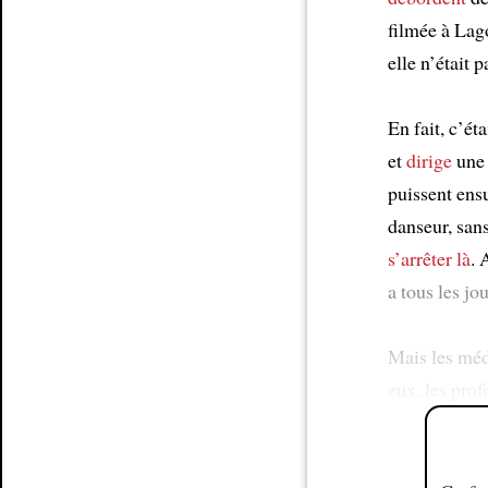
filmée à Lag
elle n’était 
En fait, c’éta
et
dirige
une 
puissent ensu
danseur, san
s’arrêter là
. 
a tous les jou
Mais les mé
eux, les pro