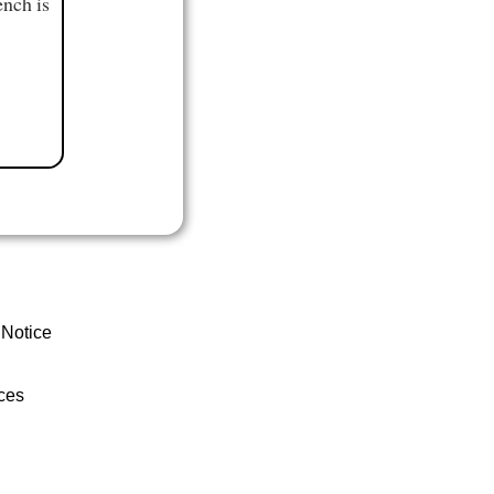
ench is
 Notice
ces