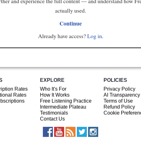
ther and experience the full content — and understand how Fr
actually used.
Continue
Already have access?
Log in
.
S
EXPLORE
POLICIES
iption Rates
Who It's For
Privacy Policy
ional Rates
How It Works
AI Transparency
ubscriptions
Free Listening Practice
Terms of Use
Intermediate Plateau
Refund Policy
Testimonials
Cookie Preferen
Contact Us