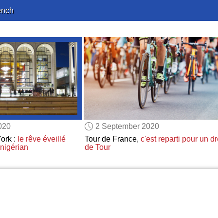
ench
020
2 September 2020
ork :
le rêve éveillé
Tour de France,
c'est reparti pour un dr
 nigérian
de Tour