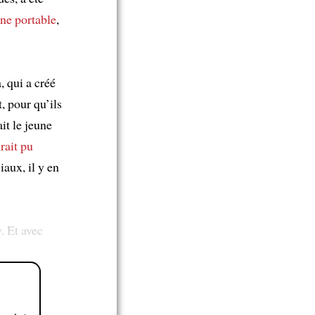
one portable
,
, qui a créé
, pour qu’ils
it le jeune
rait pu
iaux, il y en
. Et avec