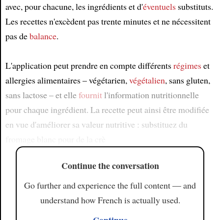
avec, pour chacune, les ingrédients et d'
éventuels
substituts.
Les recettes n'excèdent pas trente minutes et ne nécessitent
pas de
balance
.
L'application peut prendre en compte différents
régimes
et
allergies alimentaires – végétarien,
végétalien
, sans gluten,
sans lactose – et elle
fournit
l'information nutritionnelle
pour chaque ingrédient. La recette peut ainsi être modifiée
en vue d'améliorer sa valeur nutritive : substituez du
fromage blanc pour de la crè
Continue the conversation
Go further and experience the full content — and
understand how French is actually used.