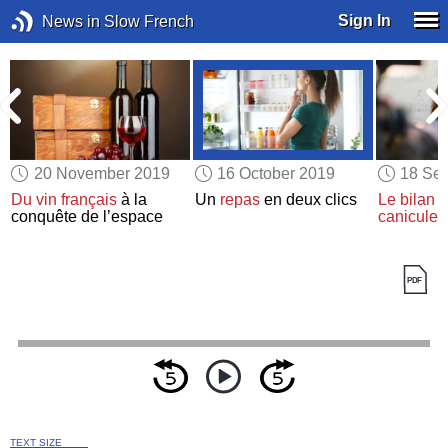
Sign In
News in Slow French
20 November 2019
16 October 2019
18 Se
Du vin français
à la
Un
repas
en deux clics
Le bilan c
conquête de l’espace
canicule
e
TEXT SIZE