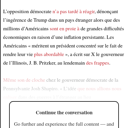
L’opposition démocrate
n’a pas tardé à réagir
, dénonçant
l’ingérence de Trump dans un pays étranger alors que des
millions d’Américains
sont en proie à
de grandes difficultés
économiques en raison d’une inflation persistante. Les
Américains « méritent un président concentré sur le fait de
rendre leur vie
plus abordable
», a écrit sur X le gouverneur
de l’Illinois, J. B. Pritzker, au lendemain
des frappes
.
Même son de cloche
chez le gouverneur démocrate de la
Pennsylvanie Josh Shapiro. « L’idée
que nous allions nous
enliser
dans des guerres à l’étranger au lieu
Continue the conversation
Go further and experience the full content — and