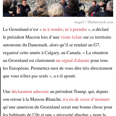
AsgerJ / Shutterstock.com
Le Groenland n’est «
ni à vendre
,
ni à prendre
», a déclaré
le président Macron lors d’une
visite éclair
sur ce territoire
autonome du Danemark, alors qu’il se rendait au G7,
organisé cette année à Calgary, au Canada. « La situation
au Groenland est clairement
un signal d'alarme
pour tous
les Européens. Permettez-moi de vous dire très directement
que vous n'êtes pas seuls », a-t-il ajouté.
Article
Une
déclaration
adressée
au président Trump, qui, depuis
son retour à la Maison-Blanche,
n'a eu de cesse d’insinuer
qu’une annexion du Groenland serait une bonne chose pour
les habitants de l’île et une « nécessité absolue » pour la