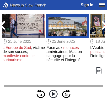
Sign In
News in Slow French
25 June 2025
25 June 2025
18 Ju
t
L’Europe du Sud
, victime
Face aux
menaces
L’Arabie 
e
de son succès,
américaines, Macron
puissanc
manifeste
contre le
s’engage pour la
l’intellige
surtourisme
sécurité et l’intégrité
territoriale
du Groenland