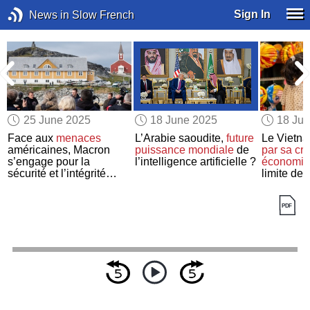
Sign In
News in Slow French
25 June 2025
18 June 2025
18 Ju
e
Face aux
menaces
L’Arabie saoudite,
future
Le Vietn
américaines, Macron
puissance mondiale
de
par
sa cr
s’engage pour la
l’intelligence artificielle ?
économi
sécurité et l’intégrité
limite de
territoriale
du Groenland
par famill