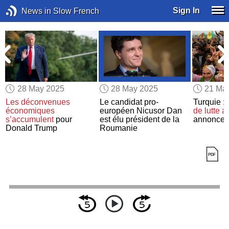
Sign In
News in Slow French
28 May 2025
28 May 2025
21 Ma
e
Les déconvenues
Le candidat pro-
Turquie :
économiques
européen Nicusor Dan
de lutte 
s’accumulent
pour
est élu président de la
annonce s
Donald Trump
Roumanie