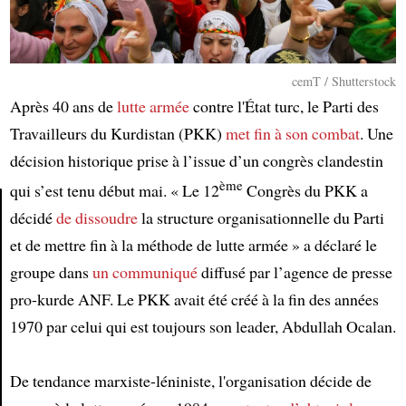
cemT / Shutterstock
Après 40 ans de
lutte armée
contre l'État turc, le Parti des
Travailleurs du Kurdistan (PKK)
met fin
à son combat
. Une
décision historique prise à l’issue d’un congrès clandestin
ème
qui s’est tenu début mai. « Le 12
Congrès du PKK a
décidé
de dissoudre
la structure organisationnelle du Parti
et de mettre fin à la méthode de lutte armée » a déclaré le
Article
groupe dans
un communiqué
diffusé par l’agence de presse
pro-kurde ANF. Le PKK avait été créé à la fin des années
1970 par celui qui est toujours son leader, Abdullah Ocalan.
De tendance marxiste-léniniste, l'organisation décide de