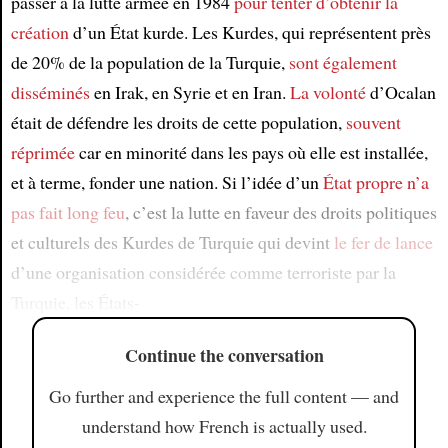
passer à la lutte armée en 1984
pour tenter d’obtenir la
création
d’un État kurde. Les Kurdes, qui représentent près
de 20% de la population de la Turquie,
sont également
disséminés
en Irak, en Syrie et en Iran.
La volonté
d’Ocalan
était de défendre les droits de cette population,
souvent
réprimée
car en minorité dans les pays où elle est installée,
et à terme, fonder une nation. Si l’idée d’un
État propre
n’a
pas fait long feu
, c’est la lutte en faveur des droits politiques
et culturels des Kurdes de Turquie qui devint
le fer de lance
d’une organisation considérée comme terroriste par la
Turquie, les États-
Continue the conversation
Go further and experience the full content — and
understand how French is actually used.