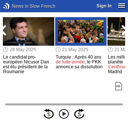
Sign In
News in Slow French
28 May 2025
21 May 2025
21 Ma
Le candidat pro-
Turquie : Après 40 ans
Les millio
européen Nicusor Dan
de lutte armée
, le PKK
planète
est élu président de la
annonce sa dissolution
s’enthous
Roumanie
Madrid