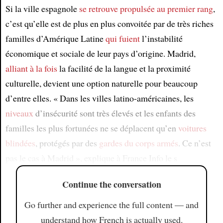
Si la ville espagnole
se retrouve propulsée au premier rang
,
c’est qu’elle est de plus en plus convoitée par de très riches
familles d’Amérique Latine
qui fuient
l’instabilité
économique et sociale de leur pays d’origine. Madrid,
alliant à la fois
la facilité de la langue et la proximité
culturelle, devient une option naturelle pour beaucoup
d’entre elles. « Dans les villes latino-américaines, les
niveaux
d’insécurité sont très élevés et les enfants des
familles les plus fortunées ne se déplacent qu’en
voitures
blindées
, protégés par des
gardes du corps armés
. Ce n’est
pas le cas à Madrid », explique à France Info le s
Continue the conversation
Go further and experience the full content — and
understand how French is actually used.