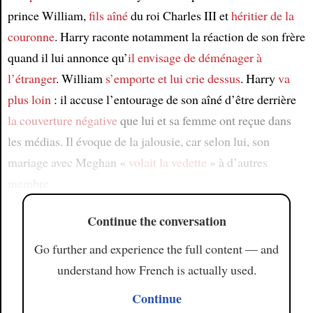
prince William,
fils aîné
du roi Charles III et
héritier de la
couronne
. Harry raconte notamment la réaction de son frère
quand il lui annonce qu’
il envisage
de déménager
à
l’étranger
. William
s’emporte
et lui crie dessus
. Harry
va
plus loin
: il accuse l’entourage de son aîné d’être derrière
la couverture négative
que lui et sa femme ont reçue dans
les médias. Il évoque de la jalousie, car selon lui, son
mariage avec Meghan «
volait la vedette
» à d’autres
membre
Continue the conversation
Go further and experience the full content — and
understand how French is actually used.
Continue