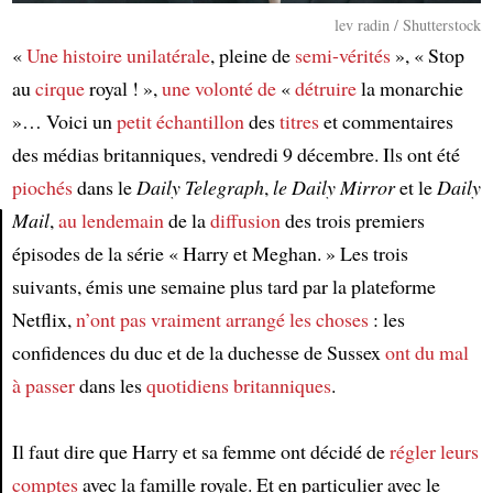
lev radin / Shutterstock
«
Une histoire unilatérale
, pleine de
semi-vérités
», « Stop
au
cirque
royal ! »,
une volonté de
«
détruire
la monarchie
»… Voici un
petit échantillon
des
titres
et commentaires
des médias britanniques, vendredi 9 décembre. Ils ont été
piochés
dans le
Daily Telegraph
,
le Daily Mirror
et le
Daily
Mail
,
au lendemain
de la
diffusion
des trois premiers
épisodes de la série « Harry et Meghan. » Les trois
Article
suivants, émis une semaine plus tard par la plateforme
Netflix,
n’ont pas vraiment arrangé les choses
: les
confidences du duc et de la duchesse de Sussex
ont du mal
à passer
dans les
quotidiens britanniques
.
Il faut dire que Harry et sa femme ont décidé de
régler leurs
comptes
avec la famille royale. Et en particulier avec le