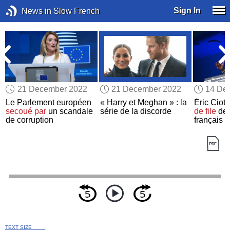
Sign In
News in Slow French
21 December 2022
21 December 2022
14 De
Le Parlement européen
« Harry et Meghan » : la
Éric Ciott
secoué par
un scandale
série de la discorde
de file
des
de corruption
français
TEXT SIZE